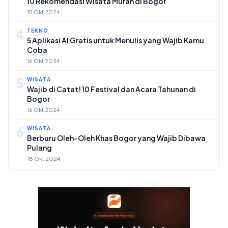
10 Rekomendasi Wisata Murah di Bogor
15 Okt 2024
4
TEKNO
5 Aplikasi AI Gratis untuk Menulis yang Wajib Kamu
Coba
16 Okt 2024
5
WISATA
Wajib di Catat! 10 Festival dan Acara Tahunan di
Bogor
16 Okt 2024
6
WISATA
Berburu Oleh-Oleh Khas Bogor yang Wajib Dibawa
Pulang
18 Okt 2024