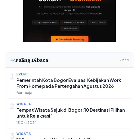
Paling Dibaca
7 hari
1
EVENT
Pemerintah Kota Bogor Evaluasi Kebijakan Work
From Home pada Pertengahan Agustus 2026
Baru saja
2
WISATA
Tempat Wisata Sejuk di Bogor: 10 Destinasi Pilihan
untuk Relaksasi”
15 Okt 2024
3
WISATA