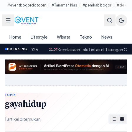
Lewati ke konten utama
#eventbogordotcom
#Tanaman hias
#pemkab bogor
#dekora
Home
Lifestyle
Wisata
Tekno
News
n Agustus 2026
BREAKING
·
Kecelakaan Lalu Lintas di Tikungan Ciboko
21.07
TOPIK
gayahidup
1 artikel ditemukan