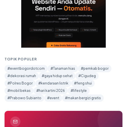
TOPIK POPULER
#eventbogordotcom
#Tanaman hias
#pemkab bogor
#dekorasi rumah
#gaya hidup sehat
#Cigudeg
#Polres Bogor
#kendaraan listrik
#feng shui
#mobil bekas
#hari kartini 2026
#lifestyle
#Prabowo Subianto
#event
#makan bergizi gratis