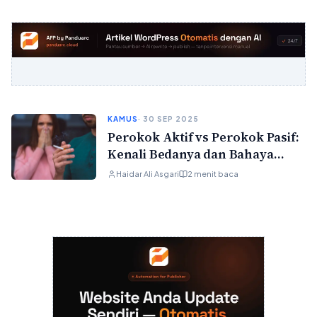
KAMUS
· 30 SEP 2025
Perokok Aktif vs Perokok Pasif:
Kenali Bedanya dan Bahaya
yang Mengintai
Haidar Ali Asgari
2 menit baca