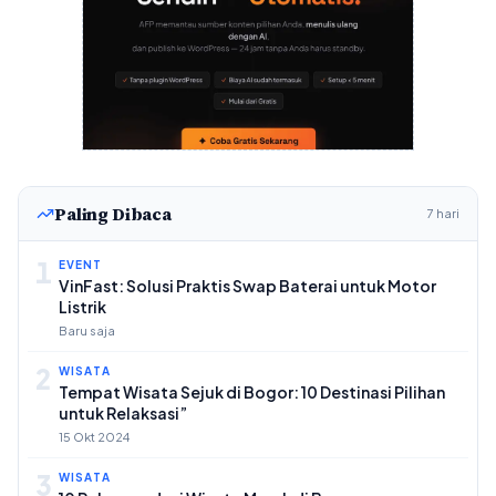
Paling Dibaca
7 hari
1
EVENT
VinFast: Solusi Praktis Swap Baterai untuk Motor
Listrik
Baru saja
2
WISATA
Tempat Wisata Sejuk di Bogor: 10 Destinasi Pilihan
untuk Relaksasi”
15 Okt 2024
3
WISATA