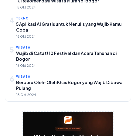
10 Rekomendasi Wisata Murah di Bogor
15 Okt 2024
4
TEKNO
5 Aplikasi AI Gratis untuk Menulis yang Wajib Kamu
Coba
16 Okt 2024
5
WISATA
Wajib di Catat! 10 Festival dan Acara Tahunan di
Bogor
16 Okt 2024
6
WISATA
Berburu Oleh-Oleh Khas Bogor yang Wajib Dibawa
Pulang
18 Okt 2024