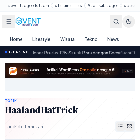
Lewati ke konten utama
#eventbogordotcom
#Tanaman hias
#pemkab bogor
#dekora
Home
Lifestyle
Wisata
Tekno
News
awasaki Modenas Brusky 125: Skutik Baru dengan Spesifikasi Efisien
BREAKING
·
TOPIK
HaalandHatTrick
1 artikel ditemukan