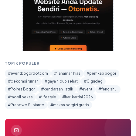
TOPIK POPULER
#eventbogordotcom
#Tanaman hias
#pemkab bogor
#dekorasi rumah
#gaya hidup sehat
#Cigudeg
#Polres Bogor
#kendaraan listrik
#event
#feng shui
#mobil bekas
#lifestyle
#hari kartini 2026
#Prabowo Subianto
#makan bergizi gratis