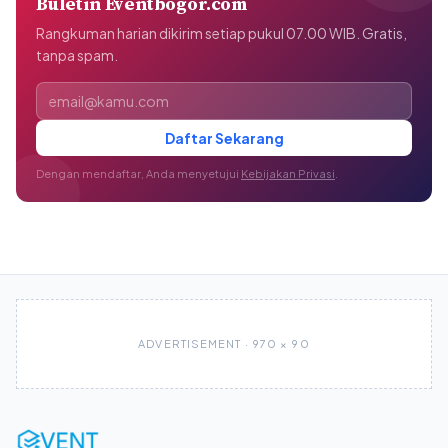
Buletin Eventbogor.com
Rangkuman harian dikirim setiap pukul 07.00 WIB. Gratis,
tanpa spam.
Alamat email
Daftar Sekarang
Dengan mendaftar, Anda menyetujui
Kebijakan Privasi
.
ADVERTISEMENT · 970 × 90