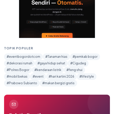
TOPIK POPULER
#eventbogordotcom
#Tanaman hias
#pemkab bogor
#dekorasi rumah
#gaya hidup sehat
#Cigudeg
#Polres Bogor
#kendaraan listrik
#feng shui
#mobil bekas
#event
#hari kartini 2026
#lifestyle
#Prabowo Subianto
#makan bergizi gratis