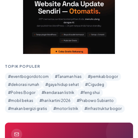
TOPIK POPULER
#eventbogordotcom
#Tanaman hias
#pemkab bogor
#dekorasi rumah
#gaya hidup sehat
#Cigudeg
#Polres Bogor
#kendaraan listrik
#feng shui
#mobil bekas
#hari kartini 2026
#Prabowo Subianto
#makan bergizi gratis
#motor listrik
#infrastruktur bogor