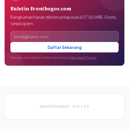
Buletin Eventbogor.com
Rangkuman harian dikirim setiap pukul 07.00 WIB. Gratis,
tanpa spam.
Alamat email
Daftar Sekarang
Dengan mendaftar, Anda menyetujui
Kebijakan Privasi
.
ADVERTISEMENT · 970 × 90