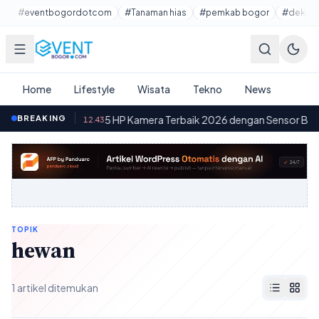
Lewati ke konten utama
#eventbogordotcom
#Tanaman hias
#pemkab bogor
#dekora
Home
Lifestyle
Wisata
Tekno
News
 Baterai
BREAKING
·
5 HP Kamera Terbaik 2026 dengan Sensor Besar d
12.43
TOPIK
hewan
1 artikel ditemukan