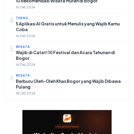
10 Rekomendasi Wisata Murah di Bogor
15 Okt 2024
4
TEKNO
5 Aplikasi AI Gratis untuk Menulis yang Wajib Kamu
Coba
16 Okt 2024
5
WISATA
Wajib di Catat! 10 Festival dan Acara Tahunan di
Bogor
16 Okt 2024
6
WISATA
Berburu Oleh-Oleh Khas Bogor yang Wajib Dibawa
Pulang
18 Okt 2024