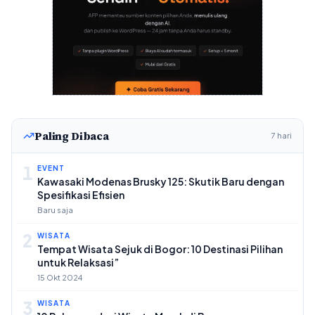
Paling Dibaca
7 hari
1
EVENT
Kawasaki Modenas Brusky 125: Skutik Baru dengan
Spesifikasi Efisien
Baru saja
2
WISATA
Tempat Wisata Sejuk di Bogor: 10 Destinasi Pilihan
untuk Relaksasi”
15 Okt 2024
3
WISATA