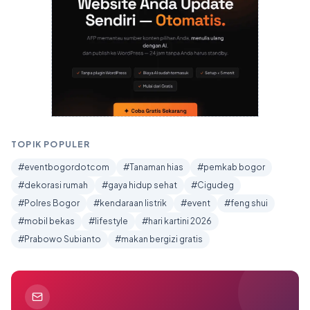
TOPIK POPULER
#eventbogordotcom
#Tanaman hias
#pemkab bogor
#dekorasi rumah
#gaya hidup sehat
#Cigudeg
#Polres Bogor
#kendaraan listrik
#event
#feng shui
#mobil bekas
#lifestyle
#hari kartini 2026
#Prabowo Subianto
#makan bergizi gratis