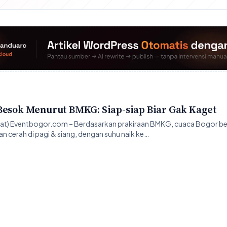
Besok Menurut BMKG: Siap-siap Biar Gak Kaget
pat) Eventbogor.com – Berdasarkan prakiraan BMKG, cuaca Bogor b
 cerah di pagi & siang, dengan suhu naik ke…