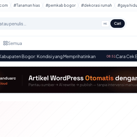
tcom
#Tanaman hias
#pemkab bogor
#dekorasi rumah
#gaya hid
Cari
⌘K
Semua
Bogor: Kondisi yang Memprihatinkan
·
Cara Cek Bansos Kem
08.51