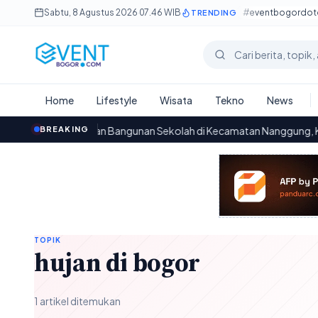
Lewati ke konten utama
Sabtu, 8 Agustus 2026
·
07.46 WIB
#eventbogordo
TRENDING
Cari berita
Home
Lifestyle
Wisata
Tekno
News
Persoalan Bangunan Sekolah di Kecamatan Nanggung, Kabupaten 
BREAKING
.10
TOPIK
hujan di bogor
1 artikel ditemukan