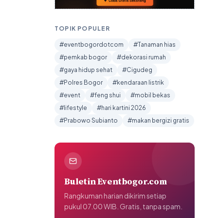
TOPIK POPULER
#eventbogordotcom
#Tanaman hias
#pemkab bogor
#dekorasi rumah
#gaya hidup sehat
#Cigudeg
#Polres Bogor
#kendaraan listrik
#event
#feng shui
#mobil bekas
#lifestyle
#hari kartini 2026
#Prabowo Subianto
#makan bergizi gratis
Buletin Eventbogor.com
Rangkuman harian dikirim setiap
pukul 07.00 WIB. Gratis, tanpa spam.