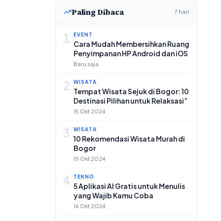
Paling Dibaca
7 hari
1
EVENT
Cara Mudah Membersihkan Ruang
Penyimpanan HP Android dan iOS
Baru saja
2
WISATA
Tempat Wisata Sejuk di Bogor: 10
Destinasi Pilihan untuk Relaksasi”
15 Okt 2024
3
WISATA
10 Rekomendasi Wisata Murah di
Bogor
15 Okt 2024
4
TEKNO
5 Aplikasi AI Gratis untuk Menulis
yang Wajib Kamu Coba
16 Okt 2024