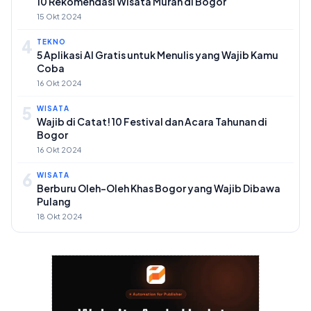
10 Rekomendasi Wisata Murah di Bogor
15 Okt 2024
4
TEKNO
5 Aplikasi AI Gratis untuk Menulis yang Wajib Kamu
Coba
16 Okt 2024
5
WISATA
Wajib di Catat! 10 Festival dan Acara Tahunan di
Bogor
16 Okt 2024
6
WISATA
Berburu Oleh-Oleh Khas Bogor yang Wajib Dibawa
Pulang
18 Okt 2024