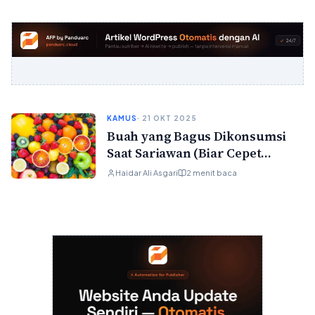
KAMUS
· 21 OKT 2025
Buah yang Bagus Dikonsumsi
Saat Sariawan (Biar Cepet
Sembuh & Nggak Perih)
Haidar Ali Asgari
2 menit baca