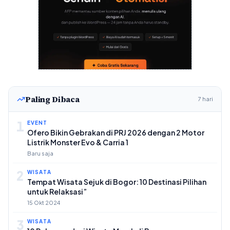
Paling Dibaca
7 hari
1
EVENT
Ofero Bikin Gebrakan di PRJ 2026 dengan 2 Motor
Listrik Monster Evo & Carria 1
Baru saja
2
WISATA
Tempat Wisata Sejuk di Bogor: 10 Destinasi Pilihan
untuk Relaksasi”
15 Okt 2024
3
WISATA