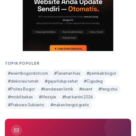
TOPIK POPULER
#eventbogordotcom
#Tanaman hias
#pemkab bogor
#dekorasi rumah
#gaya hidup sehat
#Cigudeg
#Polres Bogor
#kendaraan listrik
#event
#feng shui
#mobil bekas
#lifestyle
#hari kartini 2026
#Prabowo Subianto
#makan bergizi gratis