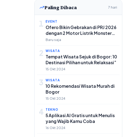
Paling Dibaca
7 hari
1
EVENT
Ofero Bikin Gebrakan di PRJ 2026
dengan 2 Motor Listrik Monster
Evo & Carria 1
Baru saja
2
WISATA
Tempat Wisata Sejuk di Bogor: 10
Destinasi Pilihan untuk Relaksasi”
15 Okt 2024
3
WISATA
10 Rekomendasi Wisata Murah di
Bogor
15 Okt 2024
4
TEKNO
5 Aplikasi AI Gratis untuk Menulis
yang Wajib Kamu Coba
16 Okt 2024