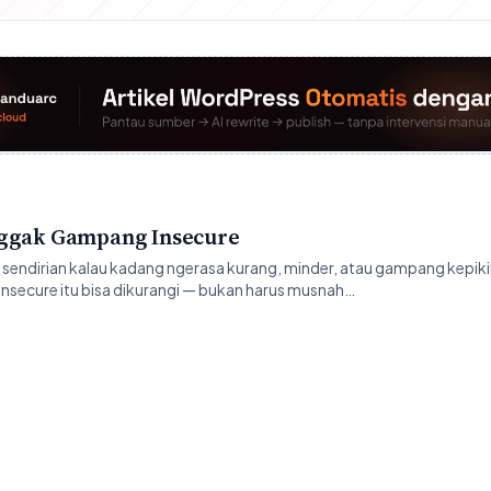
Nggak Gampang Insecure
endirian kalau kadang ngerasa kurang, minder, atau gampang kepiki
nsecure itu bisa dikurangi — bukan harus musnah…