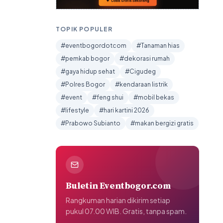
TOPIK POPULER
#eventbogordotcom
#Tanaman hias
#pemkab bogor
#dekorasi rumah
#gaya hidup sehat
#Cigudeg
#Polres Bogor
#kendaraan listrik
#event
#feng shui
#mobil bekas
#lifestyle
#hari kartini 2026
#Prabowo Subianto
#makan bergizi gratis
Buletin Eventbogor.com
Rangkuman harian dikirim setiap
pukul 07.00 WIB. Gratis, tanpa spam.