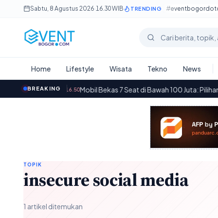
Lewati ke konten utama
Sabtu, 8 Agustus 2026
·
16.30 WIB
#eventbogordo
TRENDING
Cari berita
Home
Lifestyle
Wisata
Tekno
News
ria 1
·
BREAKING
Mobil Bekas 7 Seat di Bawah 100 Juta: Pilihan Ideal unt
16.50
TOPIK
insecure social media
1 artikel ditemukan