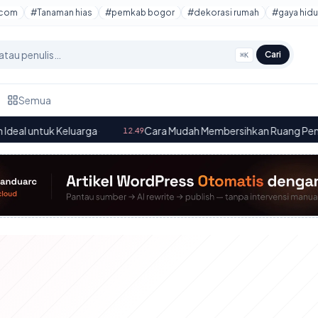
tcom
#Tanaman hias
#pemkab bogor
#dekorasi rumah
#gaya hidu
Cari
⌘K
Semua
uk Keluarga
·
Cara Mudah Membersihkan Ruang Penyimpanan 
12.49