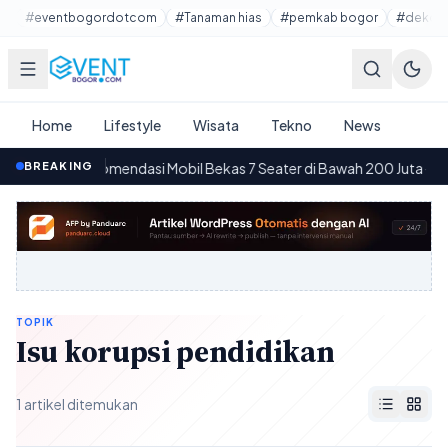
Lewati ke konten utama
#eventbogordotcom
#Tanaman hias
#pemkab bogor
#dekora
Home
Lifestyle
Wisata
Tekno
News
BREAKING
10 Rekomendasi Mobil Bekas 7 Seater di Bawah 200 Juta
·
12.55
08
TOPIK
Isu korupsi pendidikan
1 artikel ditemukan