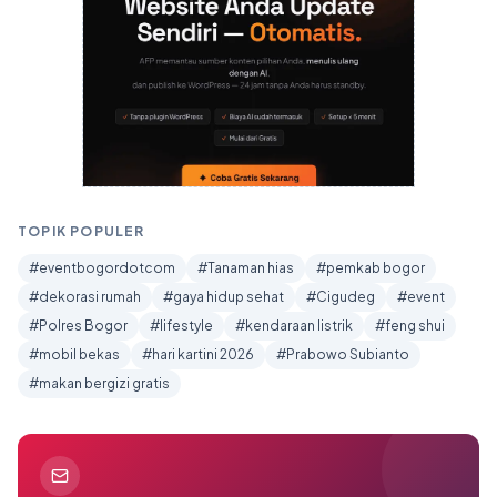
TOPIK POPULER
#eventbogordotcom
#Tanaman hias
#pemkab bogor
#dekorasi rumah
#gaya hidup sehat
#Cigudeg
#event
#Polres Bogor
#lifestyle
#kendaraan listrik
#feng shui
#mobil bekas
#hari kartini 2026
#Prabowo Subianto
#makan bergizi gratis