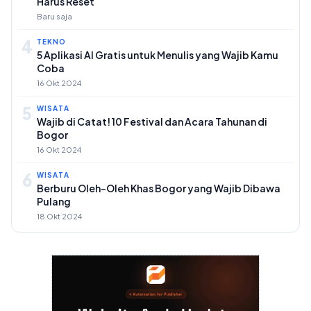
Harus Reset
Baru saja
4
TEKNO
5 Aplikasi AI Gratis untuk Menulis yang Wajib Kamu
Coba
16 Okt 2024
5
WISATA
Wajib di Catat! 10 Festival dan Acara Tahunan di
Bogor
16 Okt 2024
6
WISATA
Berburu Oleh-Oleh Khas Bogor yang Wajib Dibawa
Pulang
18 Okt 2024