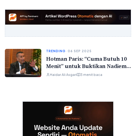
TRENDING
· 06 SEP 2025
Hotman Paris: “Cuma Butuh 10
Menit” untuk Buktikan Nadiem
Tak Bersalah
Haidar Ali Asgari
3 menit baca