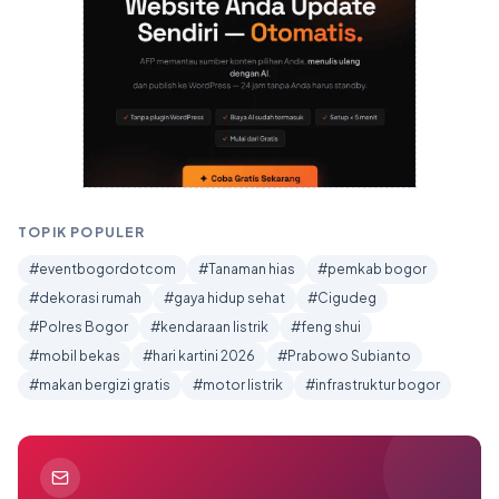
TOPIK POPULER
#eventbogordotcom
#Tanaman hias
#pemkab bogor
#dekorasi rumah
#gaya hidup sehat
#Cigudeg
#Polres Bogor
#kendaraan listrik
#feng shui
#mobil bekas
#hari kartini 2026
#Prabowo Subianto
#makan bergizi gratis
#motor listrik
#infrastruktur bogor