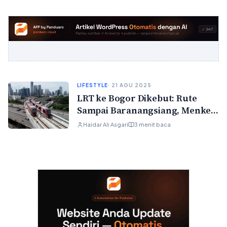
LIFESTYLE
· 21 AGU 2025
LRT ke Bogor Dikebut: Rute
Sampai Baranangsiang, Menkeu
Siapkan Skema Pinjaman
Haidar Ali Asgari
3 menit baca