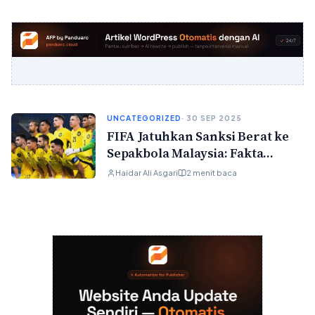
UNCATEGORIZED
· 30 SEP 2025
FIFA Jatuhkan Sanksi Berat ke
Sepakbola Malaysia: Fakta
Lengkap dan Dampaknya
Haidar Ali Asgari
2 menit baca