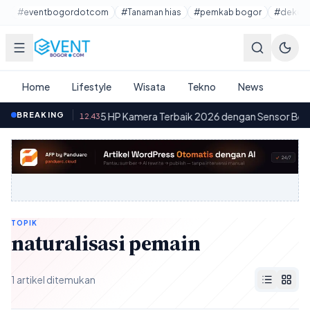
Lewati ke konten utama
#eventbogordotcom
#Tanaman hias
#pemkab bogor
#dekora
Home
Lifestyle
Wisata
Tekno
News
 Baterai
BREAKING
·
5 HP Kamera Terbaik 2026 dengan Sensor Besar d
12.43
TOPIK
naturalisasi pemain
1 artikel ditemukan