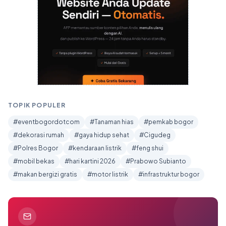
TOPIK POPULER
#eventbogordotcom
#Tanaman hias
#pemkab bogor
#dekorasi rumah
#gaya hidup sehat
#Cigudeg
#Polres Bogor
#kendaraan listrik
#feng shui
#mobil bekas
#hari kartini 2026
#Prabowo Subianto
#makan bergizi gratis
#motor listrik
#infrastruktur bogor