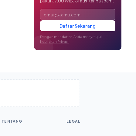
pukul 07.00 WIB. Gratis, tanpa spam.
Alamat email
Daftar Sekarang
Dengan mendaftar, Anda menyetujui
Kebijakan Privasi
.
TENTANG
LEGAL