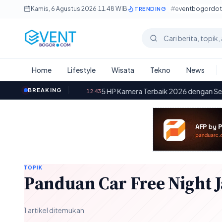
Lewati ke konten utama
Kamis, 6 Agustus 2026
·
11.48 WIB
#eventbogordo
TRENDING
Cari berita
Home
Lifestyle
Wisata
Tekno
News
si Baterai
BREAKING
·
5 HP Kamera Terbaik 2026 dengan Sensor Besar
12.43
TOPIK
Panduan Car Free Night J
1 artikel ditemukan