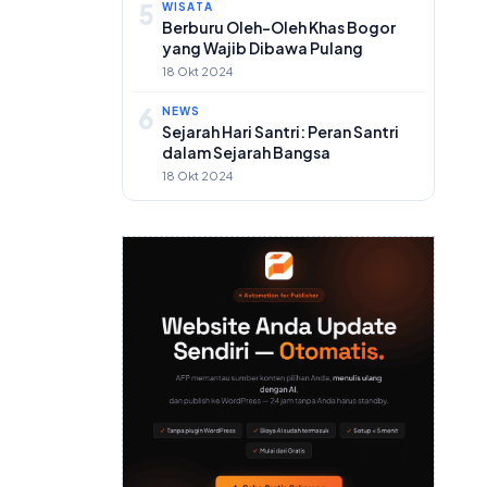
5
WISATA
Berburu Oleh-Oleh Khas Bogor
yang Wajib Dibawa Pulang
18 Okt 2024
6
NEWS
Sejarah Hari Santri: Peran Santri
dalam Sejarah Bangsa
18 Okt 2024