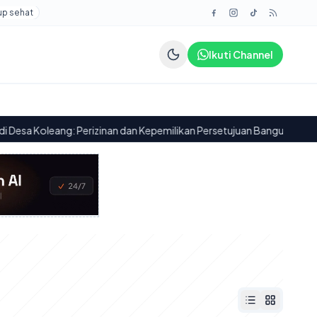
up sehat
Ikuti Channel
ang: Perizinan dan Kepemilikan Persetujuan Bangunan Gedung (PBG)