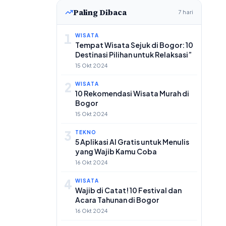
Paling Dibaca
7 hari
1
WISATA
Tempat Wisata Sejuk di Bogor: 10
Destinasi Pilihan untuk Relaksasi”
15 Okt 2024
2
WISATA
10 Rekomendasi Wisata Murah di
Bogor
15 Okt 2024
3
TEKNO
5 Aplikasi AI Gratis untuk Menulis
yang Wajib Kamu Coba
16 Okt 2024
4
WISATA
Wajib di Catat! 10 Festival dan
Acara Tahunan di Bogor
16 Okt 2024