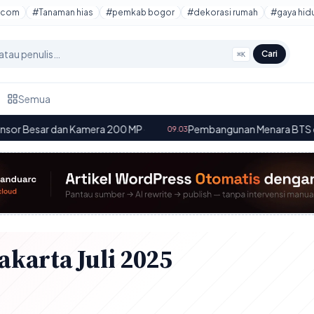
tcom
#Tanaman hias
#pemkab bogor
#dekorasi rumah
#gaya hid
Cari
⌘K
Semua
 dan Kamera 200 MP
·
Pembangunan Menara BTS di Desa Kole
09.03
akarta Juli 2025