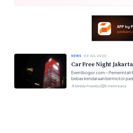
NEWS
· 04 JUL 2025
Car Free Night Jakart
Eventbogor.com – Pemerintah Pr
bebas kendaraan bermotor pada S
Deddy Prasetyo
5 menit baca