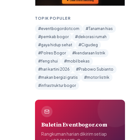
TOPIK POPULER
#eventbogordotcom
#Tanaman hias
#pemkab bogor
#dekorasi rumah
#gaya hidup sehat
#Cigudeg
#Polres Bogor
#kendaraan listrik
#feng shui
#mobil bekas
#hari kartini 2026
#Prabowo Subianto
#makan bergizi gratis
#motor listrik
#infrastruktur bogor
Buletin Eventbogor.com
Rangkuman harian dikirim setiap