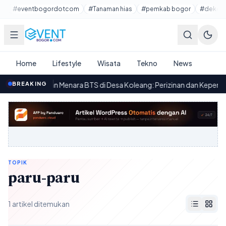
Lewati ke konten utama
#eventbogordotcom
#Tanaman hias
#pemkab bogor
#dekora
Home
Lifestyle
Wisata
Tekno
News
embangunan Menara BTS di Desa Koleang: Perizinan dan Kepemilika
BREAKING
TOPIK
paru-paru
1 artikel ditemukan