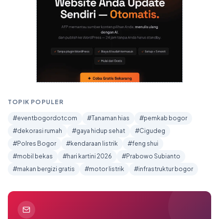
TOPIK POPULER
#eventbogordotcom
#Tanaman hias
#pemkab bogor
#dekorasi rumah
#gaya hidup sehat
#Cigudeg
#Polres Bogor
#kendaraan listrik
#feng shui
#mobil bekas
#hari kartini 2026
#Prabowo Subianto
#makan bergizi gratis
#motor listrik
#infrastruktur bogor