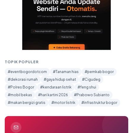
TOPIK POPULER
#eventbogordotcom
#Tanaman hias
#pemkab bogor
#dekorasi rumah
#gaya hidup sehat
#Cigudeg
#Polres Bogor
#kendaraan listrik
#feng shui
#mobil bekas
#hari kartini 2026
#Prabowo Subianto
#makan bergizi gratis
#motor listrik
#infrastruktur bogor