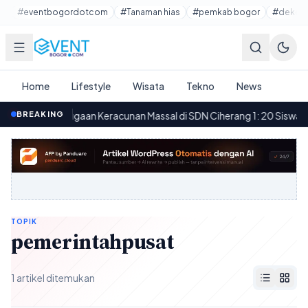
Lewati ke konten utama
#eventbogordotcom
#Tanaman hias
#pemkab bogor
#dekora
Home
Lifestyle
Wisata
Tekno
News
BREAKING
Dugaan Keracunan Massal di SDN Ciherang 1: 20 Siswa dan 
09.09
TOPIK
pemerintahpusat
1 artikel ditemukan