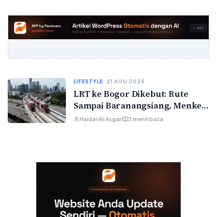
LIFESTYLE
· 21 AGU 2025
LRT ke Bogor Dikebut: Rute
Sampai Baranangsiang, Menkeu
Siapkan Skema Pinjaman
Haidar Ali Asgari
3 menit baca