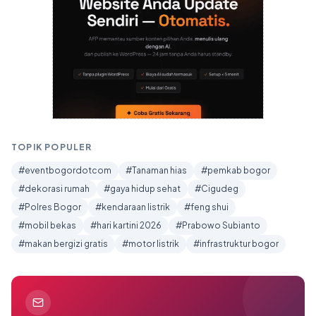
TOPIK POPULER
#eventbogordotcom
#Tanaman hias
#pemkab bogor
#dekorasi rumah
#gaya hidup sehat
#Cigudeg
#Polres Bogor
#kendaraan listrik
#feng shui
#mobil bekas
#hari kartini 2026
#Prabowo Subianto
#makan bergizi gratis
#motor listrik
#infrastruktur bogor