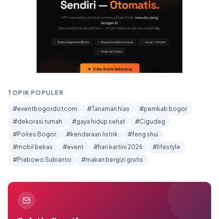
TOPIK POPULER
#eventbogordotcom
#Tanaman hias
#pemkab bogor
#dekorasi rumah
#gaya hidup sehat
#Cigudeg
#Polres Bogor
#kendaraan listrik
#feng shui
#mobil bekas
#event
#hari kartini 2026
#lifestyle
#Prabowo Subianto
#makan bergizi gratis