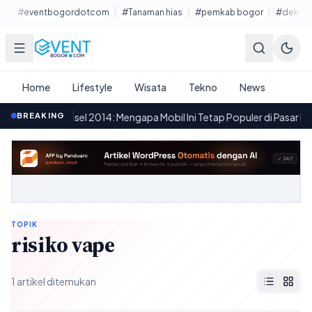
Lewati ke konten utama
#eventbogordotcom
#Tanaman hias
#pemkab bogor
#dekora
Home
Lifestyle
Wisata
Tekno
News
Innova V Diesel 2014: Mengapa Mobil Ini Tetap Populer di Pasar Mobil
BREAKING
TOPIK
risiko vape
1 artikel ditemukan