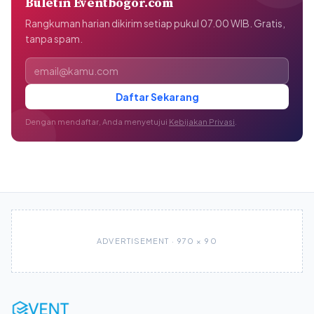
Buletin Eventbogor.com
Rangkuman harian dikirim setiap pukul 07.00 WIB. Gratis,
tanpa spam.
Alamat email
Daftar Sekarang
Dengan mendaftar, Anda menyetujui
Kebijakan Privasi
.
ADVERTISEMENT · 970 × 90