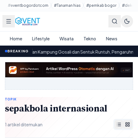
Lewati ke konten utama
#eventbogordotcom
#Tanaman hias
#pemkab bogor
#dekora
Home
Lifestyle
Wisata
Tekno
News
BREAKING
Jembatan Kampung Gosali dan Sentuk Runtuh, Pengaruhnya pa
00.08
TOPIK
sepakbola internasional
1 artikel ditemukan