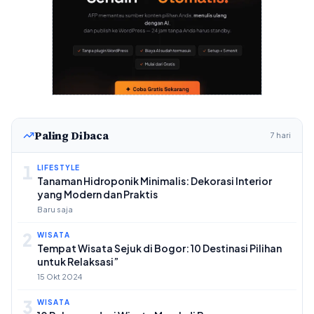
Paling Dibaca
7 hari
1
LIFESTYLE
Tanaman Hidroponik Minimalis: Dekorasi Interior
yang Modern dan Praktis
Baru saja
2
WISATA
Tempat Wisata Sejuk di Bogor: 10 Destinasi Pilihan
untuk Relaksasi”
15 Okt 2024
3
WISATA