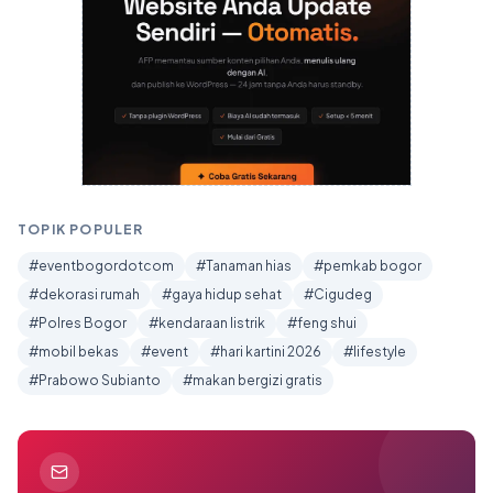
TOPIK POPULER
#eventbogordotcom
#Tanaman hias
#pemkab bogor
#dekorasi rumah
#gaya hidup sehat
#Cigudeg
#Polres Bogor
#kendaraan listrik
#feng shui
#mobil bekas
#event
#hari kartini 2026
#lifestyle
#Prabowo Subianto
#makan bergizi gratis