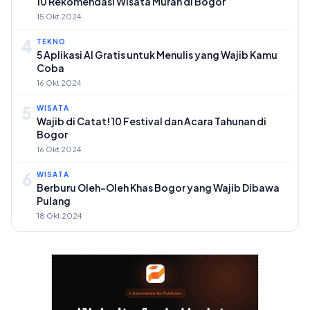
10 Rekomendasi Wisata Murah di Bogor
15 Okt 2024
4
TEKNO
5 Aplikasi AI Gratis untuk Menulis yang Wajib Kamu
Coba
16 Okt 2024
5
WISATA
Wajib di Catat! 10 Festival dan Acara Tahunan di
Bogor
16 Okt 2024
6
WISATA
Berburu Oleh-Oleh Khas Bogor yang Wajib Dibawa
Pulang
18 Okt 2024