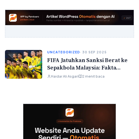
UNCATEGORIZED
· 30 SEP 2025
FIFA Jatuhkan Sanksi Berat ke
Sepakbola Malaysia: Fakta
Lengkap dan Dampaknya
Haidar Ali Asgari
2 menit baca