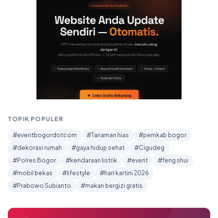
TOPIK POPULER
#eventbogordotcom
#Tanaman hias
#pemkab bogor
#dekorasi rumah
#gaya hidup sehat
#Cigudeg
#Polres Bogor
#kendaraan listrik
#event
#feng shui
#mobil bekas
#lifestyle
#hari kartini 2026
#Prabowo Subianto
#makan bergizi gratis