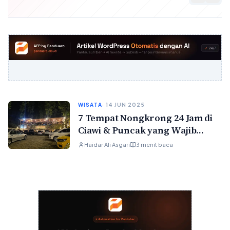
WISATA
· 14 JUN 2025
7 Tempat Nongkrong 24 Jam di
Ciawi & Puncak yang Wajib
Kamu Coba!
Haidar Ali Asgari
3 menit baca