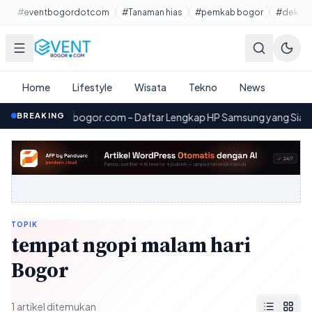
Lewati ke konten utama
#eventbogordotcom
#Tanaman hias
#pemkab bogor
#dekora
Home
Lifestyle
Wisata
Tekno
News
BREAKING
Eventbogor.com – Daftar Lengkap HP Samsung yang Siap Mend
00.50
TOPIK
tempat ngopi malam hari
Bogor
1 artikel ditemukan