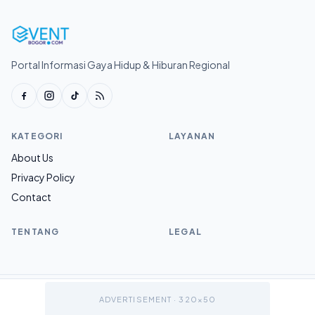
Portal Informasi Gaya Hidup & Hiburan Regional
KATEGORI
LAYANAN
About Us
Privacy Policy
Contact
TENTANG
LEGAL
© 2026 Eventbogor.com.
ADVERTISEMENT · 320×50
v1.0.0
Sitemap
Ke atas