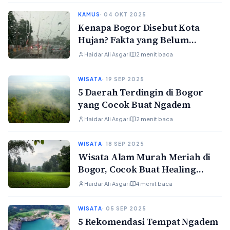
KAMUS
· 04 OKT 2025
Kenapa Bogor Disebut Kota
Hujan? Fakta yang Belum
Banyak Orang Tahu
Haidar Ali Asgari
2 menit baca
WISATA
· 19 SEP 2025
5 Daerah Terdingin di Bogor
yang Cocok Buat Ngadem
Haidar Ali Asgari
2 menit baca
WISATA
· 18 SEP 2025
Wisata Alam Murah Meriah di
Bogor, Cocok Buat Healing
Tipis-tipis
Haidar Ali Asgari
4 menit baca
WISATA
· 05 SEP 2025
5 Rekomendasi Tempat Ngadem