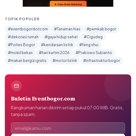
TOPIK POPULER
#eventbogordotcom
#Tanaman hias
#pemkab bogor
#dekorasi rumah
#gaya hidup sehat
#Cigudeg
#Polres Bogor
#kendaraan listrik
#feng shui
#mobil bekas
#hari kartini 2026
#Prabowo Subianto
#makan bergizi gratis
#motor listrik
#infrastruktur bogor
Buletin Eventbogor.com
Rangkuman harian dikirim setiap pukul 07.00 WIB. Gratis,
tanpa spam.
Alamat email