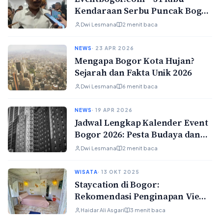
Kendaraan Serbu Puncak Bogor
Saat Long Weekend, Arus Kini
Dwi Lesmana
2 menit baca
Normal Dua Arah
NEWS
· 23 APR 2026
Mengapa Bogor Kota Hujan?
Sejarah dan Fakta Unik 2026
Dwi Lesmana
6 menit baca
NEWS
· 19 APR 2026
Jadwal Lengkap Kalender Event
Bogor 2026: Pesta Budaya dan
Surga Kuliner Sepanjang Tahun
Dwi Lesmana
2 menit baca
WISATA
· 13 OKT 2025
Staycation di Bogor:
Rekomendasi Penginapan View
Keren dan Harga Terjangkau
Haidar Ali Asgari
3 menit baca