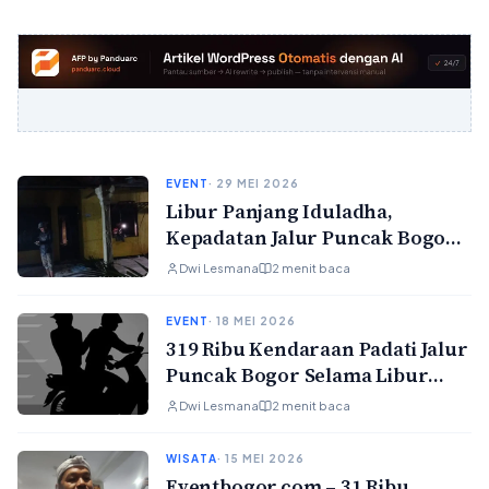
EVENT
· 29 MEI 2026
Libur Panjang Iduladha,
Kepadatan Jalur Puncak Bogor
Diprediksi Terjadi Weekend
Dwi Lesmana
2 menit baca
EVENT
· 18 MEI 2026
319 Ribu Kendaraan Padati Jalur
Puncak Bogor Selama Libur
Panjang Isa Almasih 2026
Dwi Lesmana
2 menit baca
WISATA
· 15 MEI 2026
Eventbogor.com – 31 Ribu