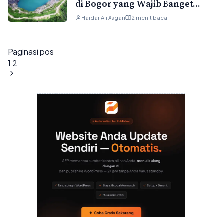
di Bogor yang Wajib Banget
Kamu Coba
Haidar Ali Asgari
2 menit baca
Paginasi pos
1
2