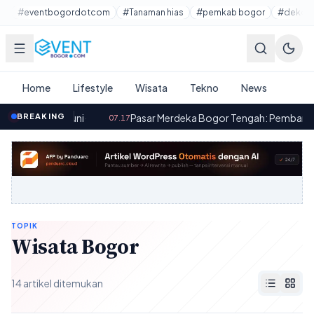
Lewati ke konten utama
#eventbogordotcom
#Tanaman hias
#pemkab bogor
#dekora
Home
Lifestyle
Wisata
Tekno
News
orma Mumpuni
BREAKING
·
Pasar Merdeka Bogor Tengah: Pembangunan 
07.17
TOPIK
Wisata Bogor
14 artikel ditemukan