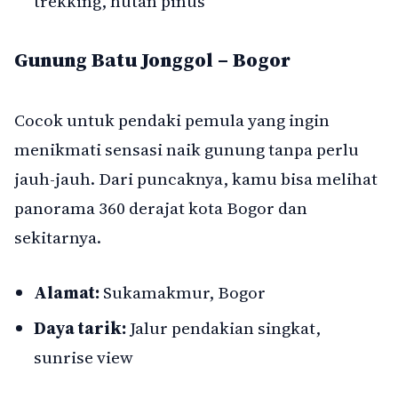
trekking, hutan pinus
Gunung Batu Jonggol – Bogor
Cocok untuk pendaki pemula yang ingin
menikmati sensasi naik gunung tanpa perlu
jauh-jauh. Dari puncaknya, kamu bisa melihat
panorama 360 derajat kota Bogor dan
sekitarnya.
Alamat:
Sukamakmur, Bogor
Daya tarik:
Jalur pendakian singkat,
sunrise view