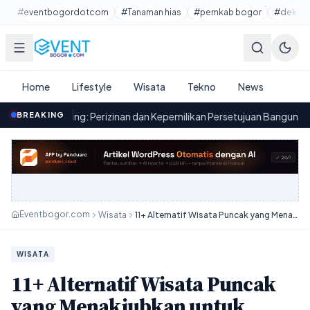
Lewati ke konten utama
#eventbogordotcom
#Tanaman hias
#pemkab bogor
#dekora
Home
Lifestyle
Wisata
Tekno
News
izinan dan Kepemilikan Persetujuan Bangunan Gedung (PBG)
BREAKING
·
08.
Eventbogor.com
Wisata
11+ Alternatif Wisata Puncak yang Menakjubkan untuk Liburan Antimainstream!
WISATA
11+ Alternatif Wisata Puncak
yang Menakjubkan untuk