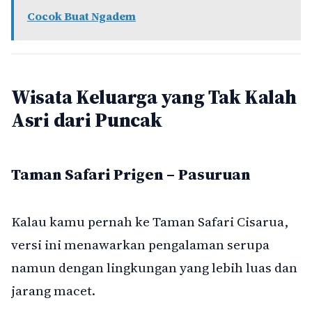
Cocok Buat Ngadem
Wisata Keluarga yang Tak Kalah
Asri dari Puncak
Taman Safari Prigen – Pasuruan
Kalau kamu pernah ke Taman Safari Cisarua,
versi ini menawarkan pengalaman serupa
namun dengan lingkungan yang lebih luas dan
jarang macet.