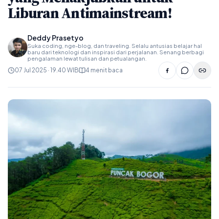
Liburan Antimainstream!
Deddy Prasetyo
Suka coding, nge-blog, dan traveling. Selalu antusias belajar hal
baru dari teknologi dan inspirasi dari perjalanan. Senang berbagi
pengalaman lewat tulisan dan petualangan.
07 Jul 2025 · 19.40 WIB
4 menit baca