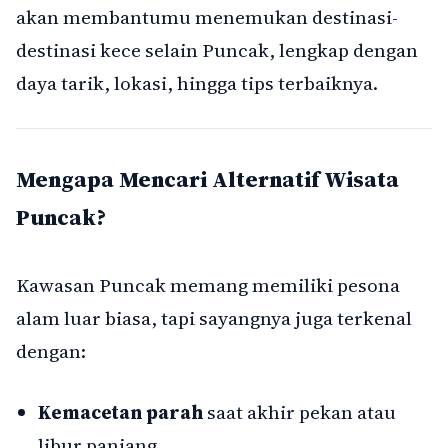
akan membantumu menemukan destinasi-
destinasi kece selain Puncak, lengkap dengan
daya tarik, lokasi, hingga tips terbaiknya.
Mengapa Mencari Alternatif Wisata
Puncak?
Kawasan Puncak memang memiliki pesona
alam luar biasa, tapi sayangnya juga terkenal
dengan:
Kemacetan parah
saat akhir pekan atau
libur panjang,