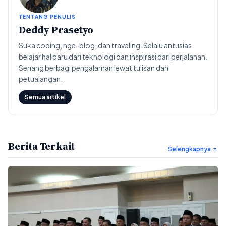
TENTANG PENULIS
Deddy Prasetyo
Suka coding, nge-blog, dan traveling. Selalu antusias
belajar hal baru dari teknologi dan inspirasi dari perjalanan.
Senang berbagi pengalaman lewat tulisan dan
petualangan.
Semua artikel
Berita Terkait
Selengkapnya