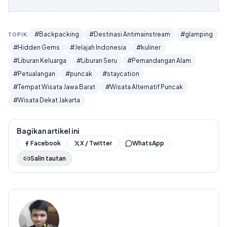
#Backpacking
#Destinasi Antimainstream
#glamping
TOPIK:
#Hidden Gems
#Jelajah Indonesia
#kuliner
#Liburan Keluarga
#Liburan Seru
#Pemandangan Alam
#Petualangan
#puncak
#staycation
#Tempat Wisata Jawa Barat
#Wisata Alternatif Puncak
#Wisata Dekat Jakarta
Bagikan artikel ini
Facebook
X / Twitter
WhatsApp
Salin tautan