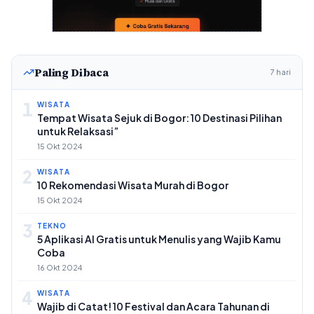
Paling Dibaca
7 hari
1
WISATA
Tempat Wisata Sejuk di Bogor: 10 Destinasi Pilihan
untuk Relaksasi”
15 Okt 2024
2
WISATA
10 Rekomendasi Wisata Murah di Bogor
15 Okt 2024
3
TEKNO
5 Aplikasi AI Gratis untuk Menulis yang Wajib Kamu
Coba
16 Okt 2024
4
WISATA
Wajib di Catat! 10 Festival dan Acara Tahunan di