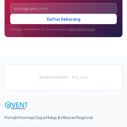
Alamat email
Daftar Sekarang
Dengan mendaftar, Anda menyetujui
Kebijakan Privasi
.
ADVERTISEMENT · 970 × 90
Portal Informasi Gaya Hidup & Hiburan Regional