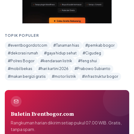
TOPIK POPULER
#eventbogordotcom
#Tanaman hias
#pemkab bogor
#dekorasi rumah
#gaya hidup sehat
#Cigudeg
#Polres Bogor
#kendaraan listrik
#feng shui
#mobil bekas
#hari kartini 2026
#Prabowo Subianto
#makan bergizi gratis
#motor listrik
#infrastruktur bogor
Buletin Eventbogor.com
Rangkuman harian dikirim setiap pukul 07.00 WIB. Gratis,
tanpa spam.