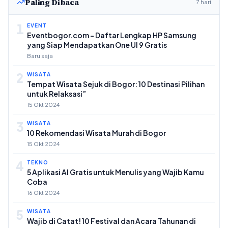
Paling Dibaca
7 hari
1
EVENT
Eventbogor.com – Daftar Lengkap HP Samsung
yang Siap Mendapatkan One UI 9 Gratis
Baru saja
2
WISATA
Tempat Wisata Sejuk di Bogor: 10 Destinasi Pilihan
untuk Relaksasi”
15 Okt 2024
3
WISATA
10 Rekomendasi Wisata Murah di Bogor
15 Okt 2024
4
TEKNO
5 Aplikasi AI Gratis untuk Menulis yang Wajib Kamu
Coba
16 Okt 2024
5
WISATA
Wajib di Catat! 10 Festival dan Acara Tahunan di