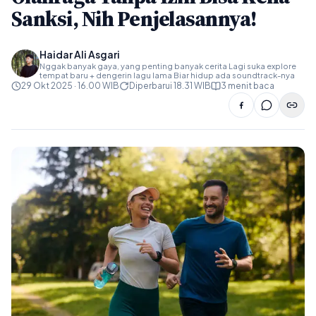
Sanksi, Nih Penjelasannya!
Haidar Ali Asgari
Nggak banyak gaya, yang penting banyak cerita Lagi suka explore
tempat baru + dengerin lagu lama Biar hidup ada soundtrack-nya
29 Okt 2025 · 16.00 WIB
Diperbarui 18.31 WIB
3 menit baca