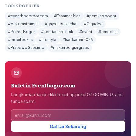
TOPIK POPULER
#eventbogordotcom
#Tanaman hias
#pemkab bogor
#dekorasi rumah
#gaya hidup sehat
#Cigudeg
#Polres Bogor
#kendaraan listrik
#event
#feng shui
#mobil bekas
#lifestyle
#hari kartini 2026
#Prabowo Subianto
#makan bergizi gratis
Buletin Eventbogor.com
Rangkuman harian dikirim setiap pukul 07.00 WIB. Gratis,
tanpa spam.
Alamat email
Daftar Sekarang