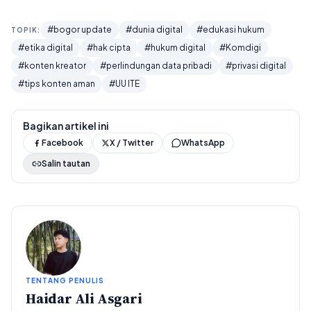
#bogor update
#dunia digital
#edukasi hukum
TOPIK:
#etika digital
#hak cipta
#hukum digital
#Komdigi
#konten kreator
#perlindungan data pribadi
#privasi digital
#tips konten aman
#UU ITE
Bagikan artikel ini
Facebook
X / Twitter
WhatsApp
Salin tautan
TENTANG PENULIS
Haidar Ali Asgari