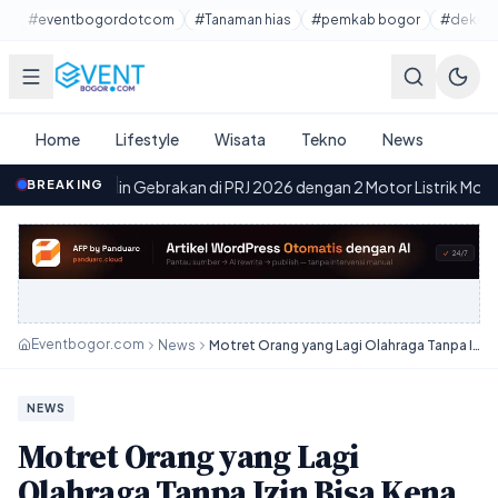
Lewati ke konten utama
#eventbogordotcom
#Tanaman hias
#pemkab bogor
#dekora
Home
Lifestyle
Wisata
Tekno
News
 Gebrakan di PRJ 2026 dengan 2 Motor Listrik Monster Evo & Carria 1
BREAKING
·
Eventbogor.com
News
Motret Orang yang Lagi Olahraga Tanpa Izin Bisa Kena Sanksi, Nih Penjelasannya!
NEWS
Motret Orang yang Lagi
Olahraga Tanpa Izin Bisa Kena