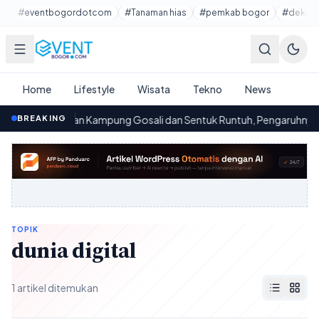
Lewati ke konten utama
#eventbogordotcom
#Tanaman hias
#pemkab bogor
#dekora
Home
Lifestyle
Wisata
Tekno
News
BREAKING
Jembatan Kampung Gosali dan Sentuk Runtuh, Pengaruhnya pa
00.08
TOPIK
dunia digital
1 artikel ditemukan