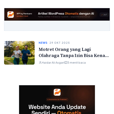
NEWS
· 29 OKT 2025
Motret Orang yang Lagi
Olahraga Tanpa Izin Bisa Kena
Sanksi, Nih Penjelasannya!
Haidar Ali Asgari
3 menit baca