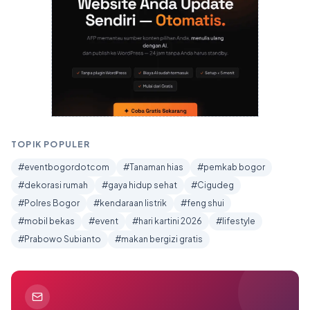
TOPIK POPULER
#eventbogordotcom
#Tanaman hias
#pemkab bogor
#dekorasi rumah
#gaya hidup sehat
#Cigudeg
#Polres Bogor
#kendaraan listrik
#feng shui
#mobil bekas
#event
#hari kartini 2026
#lifestyle
#Prabowo Subianto
#makan bergizi gratis