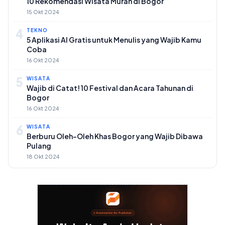
10 Rekomendasi Wisata Murah di Bogor
15 Okt 2024
4
TEKNO
5 Aplikasi AI Gratis untuk Menulis yang Wajib Kamu
Coba
16 Okt 2024
5
WISATA
Wajib di Catat! 10 Festival dan Acara Tahunan di
Bogor
16 Okt 2024
6
WISATA
Berburu Oleh-Oleh Khas Bogor yang Wajib Dibawa
Pulang
18 Okt 2024