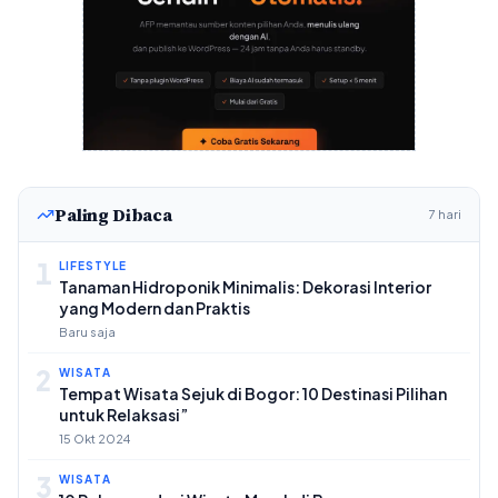
Paling Dibaca
7 hari
1
LIFESTYLE
Tanaman Hidroponik Minimalis: Dekorasi Interior
yang Modern dan Praktis
Baru saja
2
WISATA
Tempat Wisata Sejuk di Bogor: 10 Destinasi Pilihan
untuk Relaksasi”
15 Okt 2024
3
WISATA