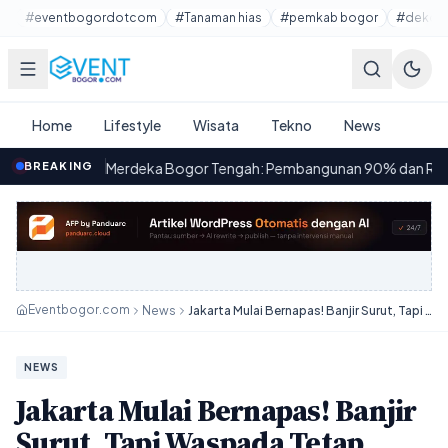
Lewati ke konten utama
#eventbogordotcom
#Tanaman hias
#pemkab bogor
#dekora
Home
Lifestyle
Wisata
Tekno
News
r Merdeka Bogor Tengah: Pembangunan 90% dan Rencana Operasio
BREAKING
Eventbogor.com
News
Jakarta Mulai Bernapas! Banjir Surut, Tapi Waspada Tetap Nomor Satu
NEWS
Jakarta Mulai Bernapas! Banjir
Surut, Tapi Waspada Tetap