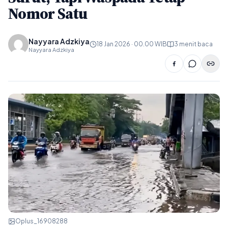
Nomor Satu
Nayyara Adzkiya
18 Jan 2026 · 00.00 WIB
3 menit baca
Nayyara Adzkiya
Oplus_16908288