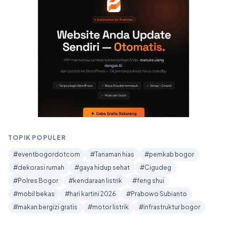
TOPIK POPULER
#eventbogordotcom
#Tanaman hias
#pemkab bogor
#dekorasi rumah
#gaya hidup sehat
#Cigudeg
#Polres Bogor
#kendaraan listrik
#feng shui
#mobil bekas
#hari kartini 2026
#Prabowo Subianto
#makan bergizi gratis
#motor listrik
#infrastruktur bogor