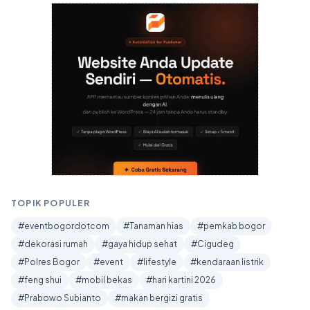
TOPIK POPULER
#eventbogordotcom
#Tanaman hias
#pemkab bogor
#dekorasi rumah
#gaya hidup sehat
#Cigudeg
#Polres Bogor
#event
#lifestyle
#kendaraan listrik
#feng shui
#mobil bekas
#hari kartini 2026
#Prabowo Subianto
#makan bergizi gratis