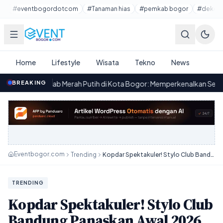
Lewati ke konten utama
#eventbogordotcom
#Tanaman hias
#pemkab bogor
#dekora
Home
Lifestyle
Wisata
Tekno
News
ab Merah Putih di Kota Bogor: Memperkenalkan Sejarah dan Nilai Ba
BREAKING
Eventbogor.com
Trending
Kopdar Spektakuler! Stylo Club Bandung Panaskan Awal 2026 dengan Solidaritas Erat
TRENDING
Kopdar Spektakuler! Stylo Club
Bandung Panaskan Awal 2026