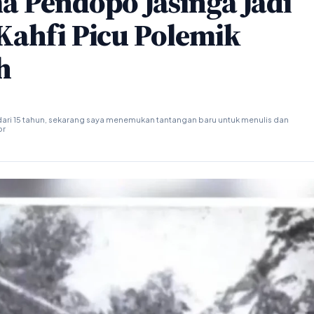
a Pendopo Jasinga Jadi
Kahfi Picu Polemik
h
ari 15 tahun, sekarang saya menemukan tantangan baru untuk menulis dan
or