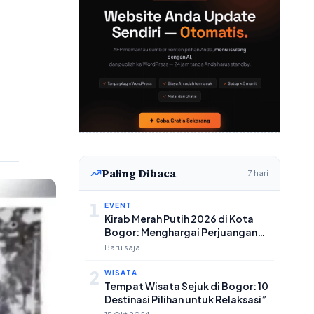
Paling Dibaca
7 hari
1
EVENT
Kirab Merah Putih 2026 di Kota
Bogor: Menghargai Perjuangan
dan Menanamkan Nilai-Nilai
Baru saja
Kebangsaan
2
WISATA
Tempat Wisata Sejuk di Bogor: 10
Destinasi Pilihan untuk Relaksasi”