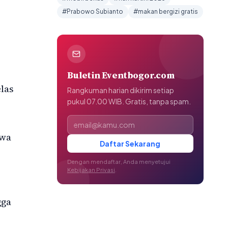
#Prabowo Subianto
#makan bergizi gratis
Buletin Eventbogor.com
las
Rangkuman harian dikirim setiap
pukul 07.00 WIB. Gratis, tanpa spam.
Alamat email
hwa
Daftar Sekarang
Dengan mendaftar, Anda menyetujui
Kebijakan Privasi
.
gga