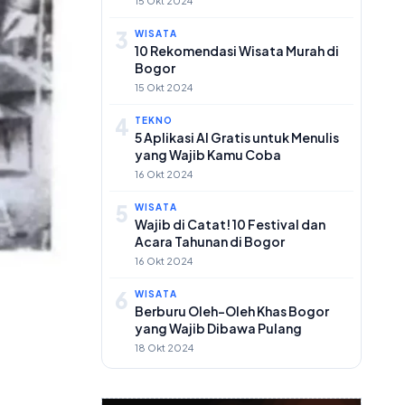
15 Okt 2024
3
WISATA
10 Rekomendasi Wisata Murah di
Bogor
15 Okt 2024
4
TEKNO
5 Aplikasi AI Gratis untuk Menulis
yang Wajib Kamu Coba
16 Okt 2024
5
WISATA
Wajib di Catat! 10 Festival dan
Acara Tahunan di Bogor
16 Okt 2024
6
WISATA
Berburu Oleh-Oleh Khas Bogor
yang Wajib Dibawa Pulang
18 Okt 2024