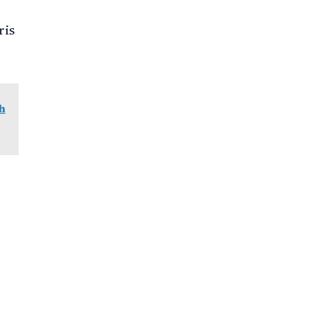
ris
h