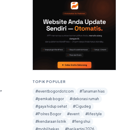
TOPIK POPULER
,
#eventbogordotcom
#Tanaman hias
#pemkab bogor
#dekorasi rumah
#gaya hidup sehat
#Cigudeg
#Polres Bogor
#event
#lifestyle
#kendaraan listrik
#feng shui
.
#mobil bekas
#hari kartini 2026