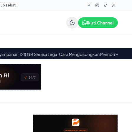
dup sehat
Ikuti Channel
erasa Lega: Cara Mengosongkan Memori HP yang Penuh dengan Efis