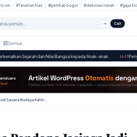
otcom
#Tanaman hias
#pemkab bogor
#dekorasi rumah
#gaya hi
Cari
⌘K
Semua
 dan Nilai Bangsa kepada Anak-anak
·
Penyimpanan 128 GB S
16.53
Pergantian Nama Pendopo Jasinga Jadi Sasana Budaya Kahfi Picu Polemik Identitas Sejarah