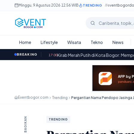
Lewati ke konten utama
Minggu, 9 Agustus 2026
·
12.56 WIB
#eventbogord
TRENDING
Cari berita
Home
Lifestyle
Wisata
Tekno
News
n
·
BREAKING
Kirab Merah Putih di Kota Bogor: Memperkenalkan Sejarah
17.00
Eventbogor.com
Trending
BAGIKAN
TRENDING