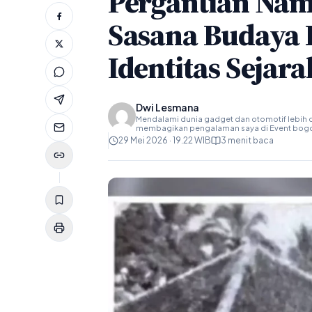
Pergantian Nam
Sasana Budaya 
Identitas Sejara
Dwi Lesmana
Mendalami dunia gadget dan otomotif lebih d
membagikan pengalaman saya di Event bog
29 Mei 2026 · 19.22 WIB
3 menit baca