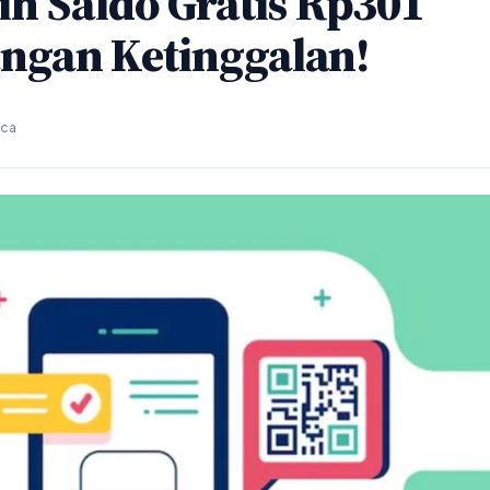
h Saldo Gratis Rp301
Jangan Ketinggalan!
aca