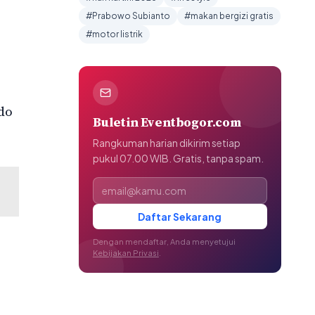
#Prabowo Subianto
#makan bergizi gratis
#motor listrik
do
Buletin Eventbogor.com
Rangkuman harian dikirim setiap
pukul 07.00 WIB. Gratis, tanpa spam.
Alamat email
Daftar Sekarang
Dengan mendaftar, Anda menyetujui
Kebijakan Privasi
.