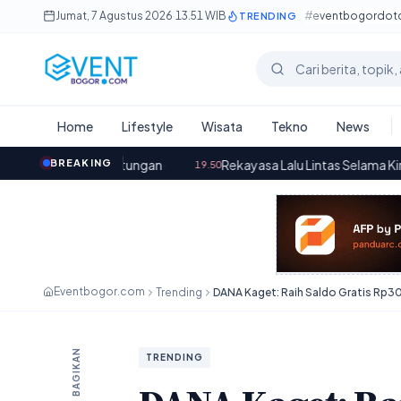
Lewati ke konten utama
Jumat, 7 Agustus 2026
·
13.51 WIB
#eventbogordo
TRENDING
Cari berita
Home
Lifestyle
Wisata
Tekno
News
runtungan
BREAKING
·
Rekayasa Lalu Lintas Selama Kirab Merah Putih d
19.50
Eventbogor.com
Trending
BAGIKAN
TRENDING