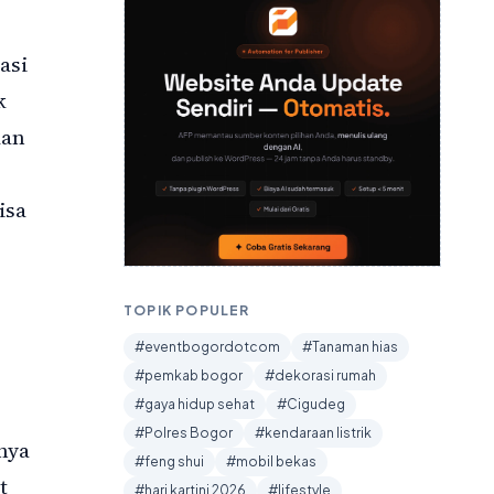
asi
k
dan
isa
TOPIK POPULER
#eventbogordotcom
#Tanaman hias
#pemkab bogor
#dekorasi rumah
#gaya hidup sehat
#Cigudeg
#Polres Bogor
#kendaraan listrik
nya
#feng shui
#mobil bekas
t
#hari kartini 2026
#lifestyle