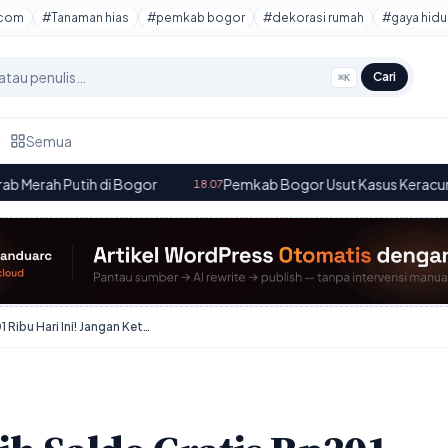
tcom
#Tanaman hias
#pemkab bogor
#dekorasi rumah
#gaya hidu
Cari
⌘K
Semua
i Bogor
·
Pemkab Bogor Usut Kasus Keracunan Massal MBG d
18.07
DANA Kaget: Raih Saldo Gratis Rp301 Ribu Hari Ini! Jangan Ketinggalan!