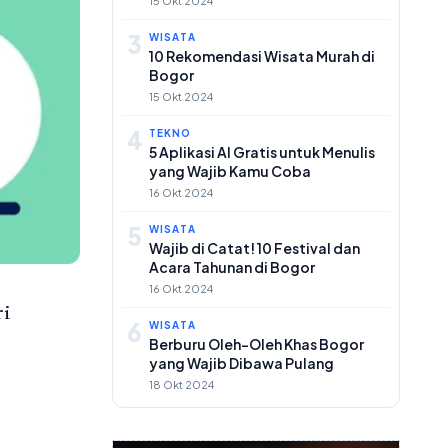
15 Okt 2024
3
WISATA
10 Rekomendasi Wisata Murah di
Bogor
15 Okt 2024
4
TEKNO
5 Aplikasi AI Gratis untuk Menulis
yang Wajib Kamu Coba
16 Okt 2024
5
WISATA
Wajib di Catat! 10 Festival dan
Acara Tahunan di Bogor
16 Okt 2024
ri
6
WISATA
Berburu Oleh-Oleh Khas Bogor
yang Wajib Dibawa Pulang
18 Okt 2024