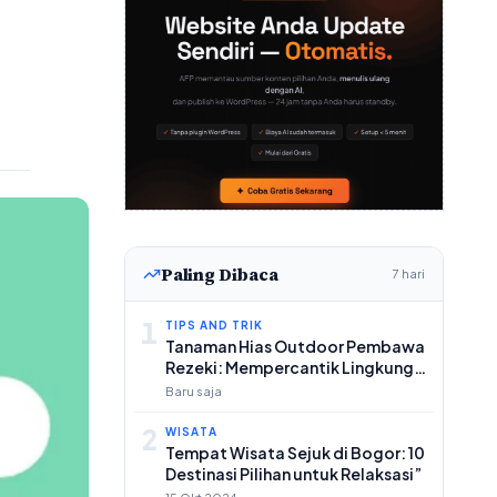
Paling Dibaca
7 hari
1
TIPS AND TRIK
Tanaman Hias Outdoor Pembawa
Rezeki: Mempercantik Lingkungan
dan Membawa Keberuntungan
Baru saja
2
WISATA
Tempat Wisata Sejuk di Bogor: 10
Destinasi Pilihan untuk Relaksasi”