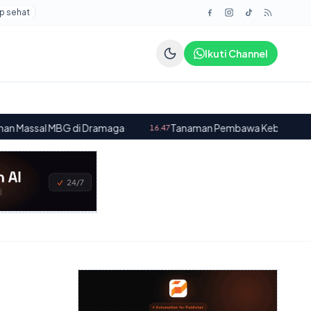
p sehat
Ikuti Channel
i Dramaga
·
Tanaman Pembawa Keberuntungan Penyerap Polus
16.47