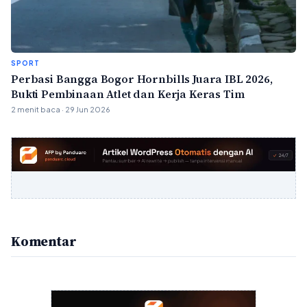
SPORT
Perbasi Bangga Bogor Hornbills Juara IBL 2026,
Bukti Pembinaan Atlet dan Kerja Keras Tim
2 menit baca · 29 Jun 2026
Komentar