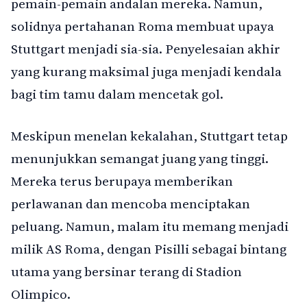
pemain-pemain andalan mereka. Namun,
solidnya pertahanan Roma membuat upaya
Stuttgart menjadi sia-sia. Penyelesaian akhir
yang kurang maksimal juga menjadi kendala
bagi tim tamu dalam mencetak gol.
Meskipun menelan kekalahan, Stuttgart tetap
menunjukkan semangat juang yang tinggi.
Mereka terus berupaya memberikan
perlawanan dan mencoba menciptakan
peluang. Namun, malam itu memang menjadi
milik AS Roma, dengan Pisilli sebagai bintang
utama yang bersinar terang di Stadion
Olimpico.