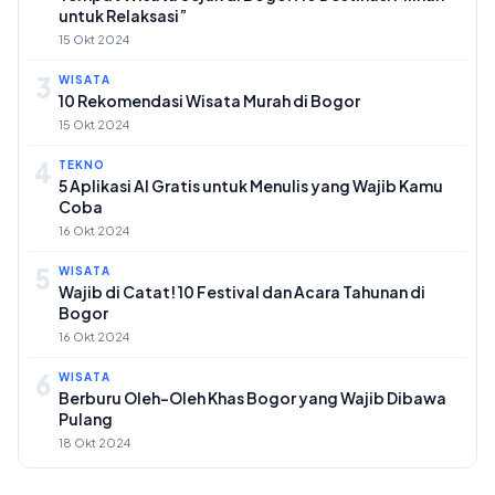
untuk Relaksasi”
15 Okt 2024
3
WISATA
10 Rekomendasi Wisata Murah di Bogor
15 Okt 2024
4
TEKNO
5 Aplikasi AI Gratis untuk Menulis yang Wajib Kamu
Coba
16 Okt 2024
5
WISATA
Wajib di Catat! 10 Festival dan Acara Tahunan di
Bogor
16 Okt 2024
6
WISATA
Berburu Oleh-Oleh Khas Bogor yang Wajib Dibawa
Pulang
18 Okt 2024