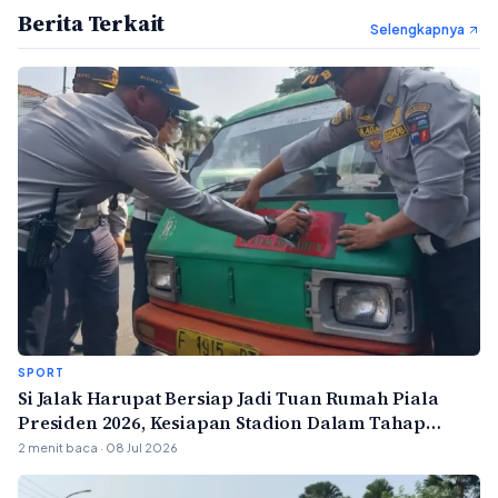
Berita Terkait
Selengkapnya
SPORT
Si Jalak Harupat Bersiap Jadi Tuan Rumah Piala
Presiden 2026, Kesiapan Stadion Dalam Tahap
Asesmen
2 menit baca · 08 Jul 2026