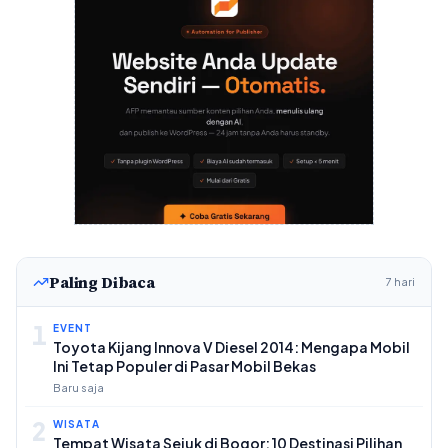
Paling Dibaca
7 hari
1
EVENT
Toyota Kijang Innova V Diesel 2014: Mengapa Mobil
Ini Tetap Populer di Pasar Mobil Bekas
Baru saja
2
WISATA
Tempat Wisata Sejuk di Bogor: 10 Destinasi Pilihan