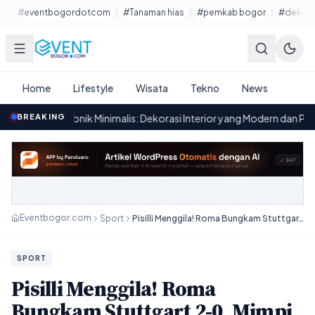
Lewati ke konten utama
#eventbogordotcom
#Tanaman hias
#pemkab bogor
#dekora
Home
Lifestyle
Wisata
Tekno
News
k Minimalis: Dekorasi Interior yang Modern dan Praktis
BREAKING
·
Jem
00.08
Eventbogor.com
Sport
Pisilli Menggila! Roma Bungkam Stuttgart 2-0, Mimpi Lolos 16 Besar Europa League di Depan Mata!
SPORT
Pisilli Menggila! Roma
Bungkam Stuttgart 2-0, Mimpi