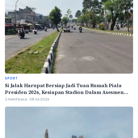
SPORT
Si Jalak Harupat Bersiap Jadi Tuan Rumah Piala
Presiden 2026, Kesiapan Stadion Dalam Asesmen
PSSI
2 menit baca · 08 Jul 2026