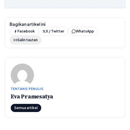
Bagikan artikel ini
Facebook
X / Twitter
WhatsApp
Salin tautan
TENTANG PENULIS
Eva Pramesatya
Semua artikel