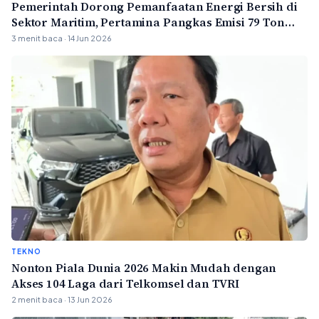
Pemerintah Dorong Pemanfaatan Energi Bersih di
Sektor Maritim, Pertamina Pangkas Emisi 79 Ton
Karbon per Tahun
3 menit baca · 14 Jun 2026
TEKNO
Nonton Piala Dunia 2026 Makin Mudah dengan
Akses 104 Laga dari Telkomsel dan TVRI
2 menit baca · 13 Jun 2026