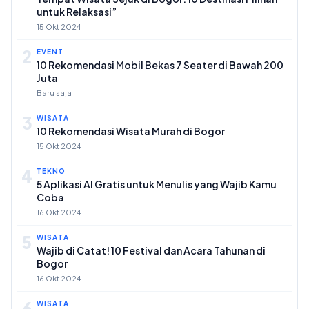
untuk Relaksasi”
15 Okt 2024
2
EVENT
10 Rekomendasi Mobil Bekas 7 Seater di Bawah 200
Juta
Baru saja
3
WISATA
10 Rekomendasi Wisata Murah di Bogor
15 Okt 2024
4
TEKNO
5 Aplikasi AI Gratis untuk Menulis yang Wajib Kamu
Coba
16 Okt 2024
5
WISATA
Wajib di Catat! 10 Festival dan Acara Tahunan di
Bogor
16 Okt 2024
6
WISATA