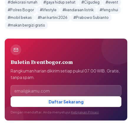
#dekorasi rumah
#gaya hidup sehat
#Cigudeg
#event
#Polres Bogor
#lifestyle
#kendaraan listrik
#feng shui
#mobil bekas
#hari kartini 2026
#Prabowo Subianto
#makan bergizi gratis
Buletin Eventbogor.com
Rangkuman harian dikirim setiap pukul 07.00 WIB. Gratis,
tanpa spam.
Alamat email
Daftar Sekarang
Dengan mendaftar, Anda menyetujui
Kebijakan Privasi
.