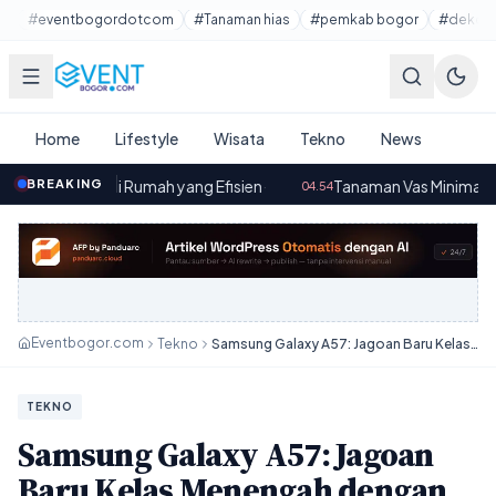
Lewati ke konten utama
#eventbogordotcom
#Tanaman hias
#pemkab bogor
#dekora
Home
Lifestyle
Wisata
Tekno
News
 Rumah yang Efisien
BREAKING
·
Tanaman Vas Minimalis Hias: Mempercan
04.54
Eventbogor.com
Tekno
Samsung Galaxy A57: Jagoan Baru Kelas Menengah dengan Layar 120Hz & Chipset Bertenaga!
TEKNO
Samsung Galaxy A57: Jagoan
Baru Kelas Menengah dengan