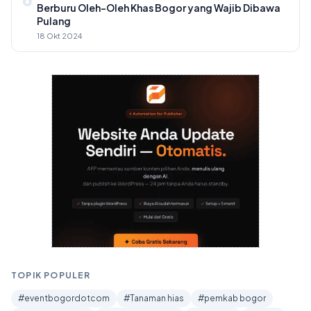
Berburu Oleh-Oleh Khas Bogor yang Wajib Dibawa
Pulang
18 Okt 2024
TOPIK POPULER
#eventbogordotcom
#Tanaman hias
#pemkab bogor