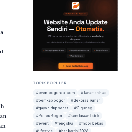
ua
at
TOPIK POPULER
#eventbogordotcom
#Tanaman hias
#pemkab bogor
#dekorasi rumah
ah
#gaya hidup sehat
#Cigudeg
han
#Polres Bogor
#kendaraan listrik
#event
#feng shui
#mobil bekas
an
#lifestyle
#hari kartini 2026