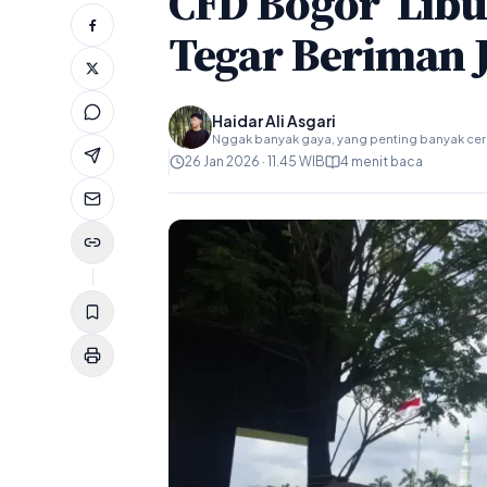
CFD Bogor ‘Lib
Tegar Beriman J
Haidar Ali Asgari
Nggak banyak gaya, yang penting banyak ceri
26 Jan 2026 · 11.45 WIB
4 menit baca