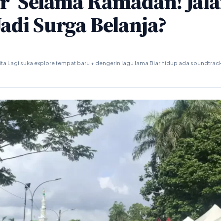
ur’ Selama Ramadan! Jal
adi Surga Belanja?
ta Lagi suka explore tempat baru + dengerin lagu lama Biar hidup ada soundtrac