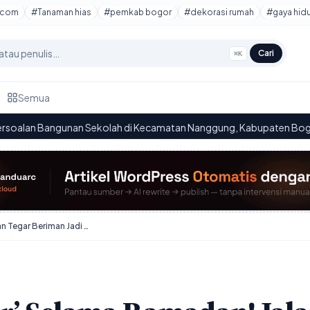
tcom
#Tanaman hias
#pemkab bogor
#dekorasi rumah
#gaya hid
Cari
⌘K
Semua
 Sekolah di Kecamatan Nanggung, Kabupaten Bogor: Kondisi yang M
CFD Bogor ‘Libur’ Selama Ramadan! Jalan Tegar Beriman Jadi Surga Belanja?