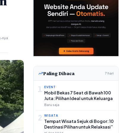
an
k-nya
Paling Dibaca
7 hari
1
EVENT
Mobil Bekas 7 Seat di Bawah 100
Juta: Pilihan Ideal untuk Keluarga
Baru saja
2
WISATA
Tempat Wisata Sejuk di Bogor: 10
Destinasi Pilihan untuk Relaksasi”