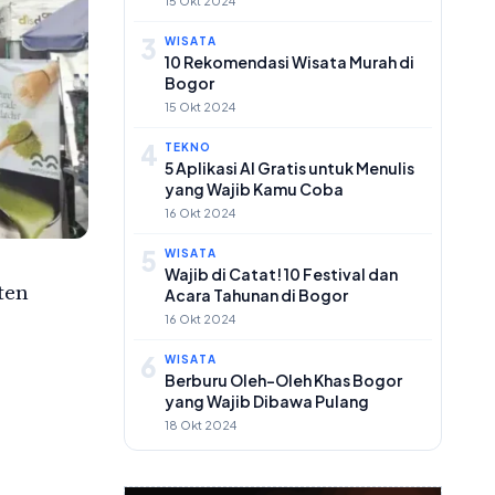
15 Okt 2024
3
WISATA
10 Rekomendasi Wisata Murah di
Bogor
15 Okt 2024
4
TEKNO
5 Aplikasi AI Gratis untuk Menulis
yang Wajib Kamu Coba
16 Okt 2024
5
WISATA
Wajib di Catat! 10 Festival dan
ten
Acara Tahunan di Bogor
16 Okt 2024
6
WISATA
Berburu Oleh-Oleh Khas Bogor
yang Wajib Dibawa Pulang
18 Okt 2024