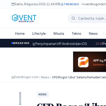
Lewati ke konten utama
Sabtu, 8 Agustus 2026
·
11.44 WIB
#eventbogordo
TRENDING
Cari berita
Home
Lifestyle
Wisata
Tekno
News
ang Penyimpanan HP Android dan iOS
BREAKING
·
Persoalan Bangunan
12.10
Eventbogor.com
News
BAGIKAN
NEWS