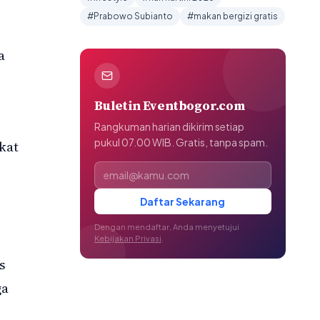
#Prabowo Subianto
#makan bergizi gratis
a
Buletin Eventbogor.com
Rangkuman harian dikirim setiap
pukul 07.00 WIB. Gratis, tanpa spam.
kat
Alamat email
Daftar Sekarang
Dengan mendaftar, Anda menyetujui
Kebijakan Privasi
.
s
ga