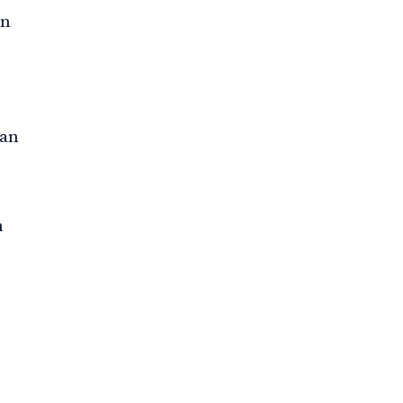
an
kan
n