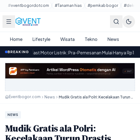
Lewati ke konten utama
#eventbogordotcom
#Tanaman hias
#pemkab bogor
#dekora
Home
Lifestyle
Wisata
Tekno
News
nFast Motor Listrik: Pra-Pemesanan Mulai Hanya Rp1 Juta
BREAKING
·
Yad
16.43
Eventbogor.com
News
Mudik Gratis ala Polri: Kecelakaan Turun Drastis, Jalan Lebih Aman?
NEWS
Mudik Gratis ala Polri:
Kecelakaan Turun Drastis,