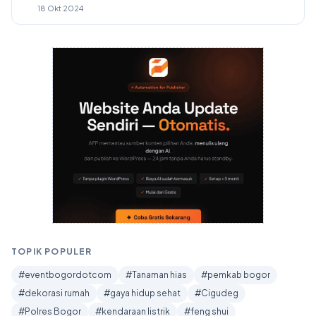
18 Okt 2024
TOPIK POPULER
#eventbogordotcom
#Tanaman hias
#pemkab bogor
#dekorasi rumah
#gaya hidup sehat
#Cigudeg
#Polres Bogor
#kendaraan listrik
#feng shui