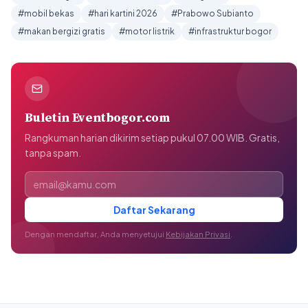
#mobil bekas
#hari kartini 2026
#Prabowo Subianto
#makan bergizi gratis
#motor listrik
#infrastruktur bogor
Buletin Eventbogor.com
Rangkuman harian dikirim setiap pukul 07.00 WIB. Gratis,
tanpa spam.
Alamat email
Daftar Sekarang
Dengan mendaftar, Anda menyetujui
Kebijakan Privasi
.