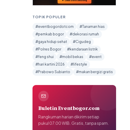
TOPIK POPULER
#eventbogordotcom
#Tanaman hias
#pemkab bogor
#dekorasi rumah
#gaya hidup sehat
#Cigudeg
#Polres Bogor
#kendaraan listrik
#feng shui
#mobil bekas
#event
#hari kartini 2026
#lifestyle
#Prabowo Subianto
#makan bergizi gratis
Buletin Eventbogor.com
Rangkuman harian dikirim setiap
pukul 07.00 WIB. Gratis, tanpa spam.