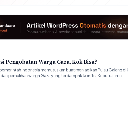
asi Pengobatan Warga Gaza, Kok Bisa?
 pemerintah Indonesia memutuskan buat menjadikan Pulau Galang di
 dan pemulihan warga Gaza yang terdampak konflik. Keputusan ini…