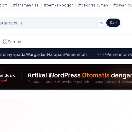
tcom
#Tanaman hias
#pemkab bogor
#dekorasi rumah
#gaya hid
Cari
⌘K
Semua
ada Warga dan Harapan Pemerintah
·
Pemerintah Kota Bogor
22.21