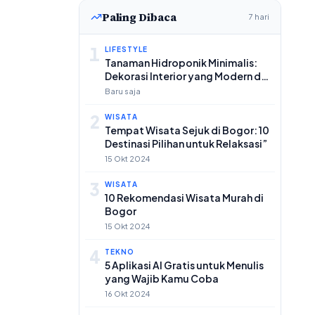
Paling Dibaca
7 hari
1
LIFESTYLE
Tanaman Hidroponik Minimalis:
Dekorasi Interior yang Modern dan
Praktis
Baru saja
2
WISATA
Tempat Wisata Sejuk di Bogor: 10
Destinasi Pilihan untuk Relaksasi”
15 Okt 2024
3
WISATA
10 Rekomendasi Wisata Murah di
Bogor
15 Okt 2024
4
TEKNO
5 Aplikasi AI Gratis untuk Menulis
yang Wajib Kamu Coba
16 Okt 2024