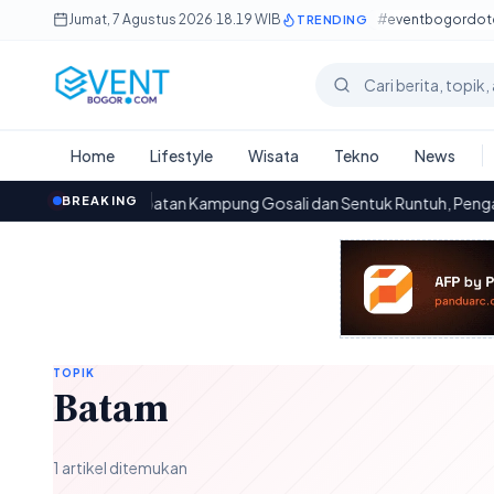
Lewati ke konten utama
Jumat, 7 Agustus 2026
·
18.19 WIB
#eventbogordo
TRENDING
Cari berita
Home
Lifestyle
Wisata
Tekno
News
Jembatan Kampung Gosali dan Sentuk Runtuh, Pengaruhnya p
BREAKING
00.08
TOPIK
Batam
1 artikel ditemukan