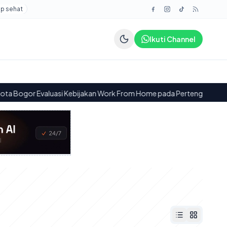
up sehat
Ikuti Channel
 Evaluasi Kebijakan Work From Home pada Pertengahan Agustus 20