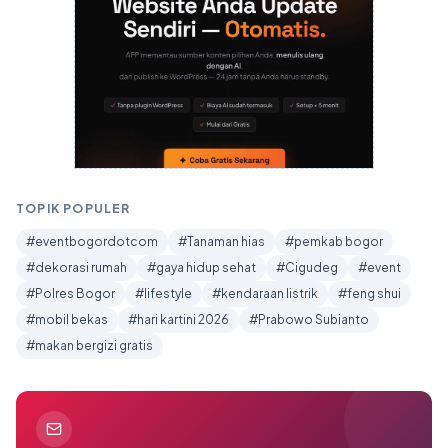
TOPIK POPULER
#eventbogordotcom
#Tanaman hias
#pemkab bogor
#dekorasi rumah
#gaya hidup sehat
#Cigudeg
#event
#Polres Bogor
#lifestyle
#kendaraan listrik
#feng shui
#mobil bekas
#hari kartini 2026
#Prabowo Subianto
#makan bergizi gratis