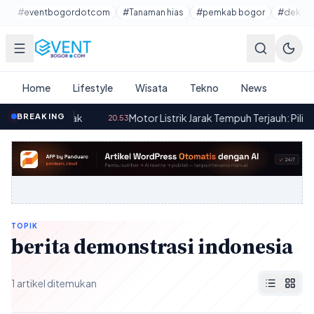
Lewati ke konten utama
#eventbogordotcom
#Tanaman hias
#pemkab bogor
#dekora
Home
Lifestyle
Wisata
Tekno
News
sih Menunggak
BREAKING
·
Motor Listrik Jarak Tempuh Terjauh: Pilihan Id
20.53
TOPIK
berita demonstrasi indonesia
1 artikel ditemukan