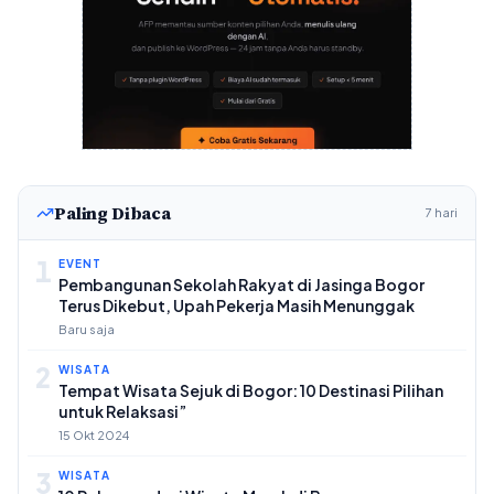
Paling Dibaca
7 hari
1
EVENT
Pembangunan Sekolah Rakyat di Jasinga Bogor
Terus Dikebut, Upah Pekerja Masih Menunggak
Baru saja
2
WISATA
Tempat Wisata Sejuk di Bogor: 10 Destinasi Pilihan
untuk Relaksasi”
15 Okt 2024
3
WISATA