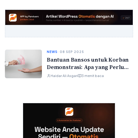
NEWS
· 08 SEP 2025
Bantuan Bansos untuk Korban
Demonstrasi: Apa yang Perlu
Kamu Tahu
Haidar Ali Asgari
3 menit baca