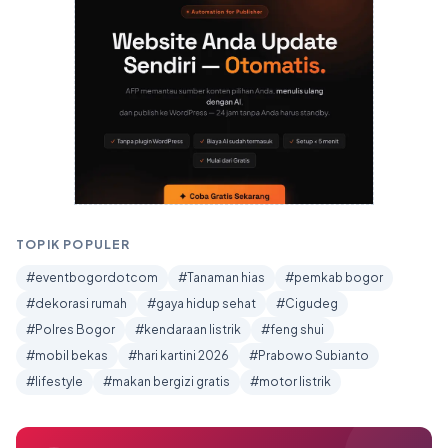
TOPIK POPULER
#eventbogordotcom
#Tanaman hias
#pemkab bogor
#dekorasi rumah
#gaya hidup sehat
#Cigudeg
#Polres Bogor
#kendaraan listrik
#feng shui
#mobil bekas
#hari kartini 2026
#Prabowo Subianto
#lifestyle
#makan bergizi gratis
#motor listrik