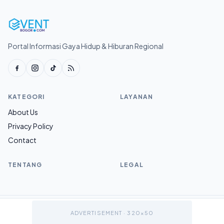
Portal Informasi Gaya Hidup & Hiburan Regional
KATEGORI
LAYANAN
About Us
Privacy Policy
Contact
TENTANG
LEGAL
© 2026 Eventbogor.com.
ADVERTISEMENT · 320×50
v1.0.0
Sitemap
Ke atas