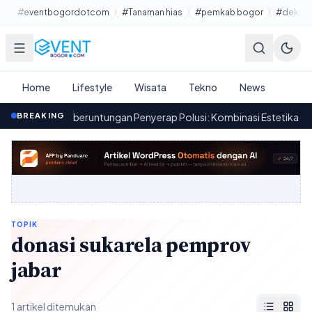
Lewati ke konten utama
#eventbogordotcom
#Tanaman hias
#pemkab bogor
#dekora
Home
Lifestyle
Wisata
Tekno
News
embawa Keberuntungan Penyerap Polusi: Kombinasi Estetika dan Fun
BREAKING
TOPIK
donasi sukarela pemprov
jabar
1 artikel ditemukan