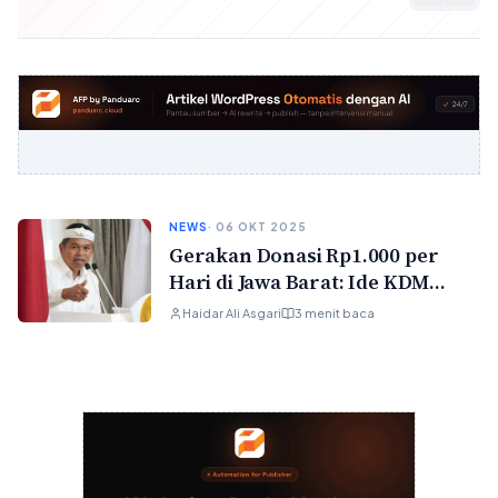
NEWS
· 06 OKT 2025
Gerakan Donasi Rp1.000 per
Hari di Jawa Barat: Ide KDM
untuk Gotong Royong Modern
Haidar Ali Asgari
3 menit baca