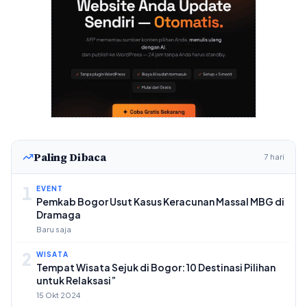
Paling Dibaca
7 hari
1
EVENT
Pemkab Bogor Usut Kasus Keracunan Massal MBG di
Dramaga
Baru saja
2
WISATA
Tempat Wisata Sejuk di Bogor: 10 Destinasi Pilihan
untuk Relaksasi”
15 Okt 2024