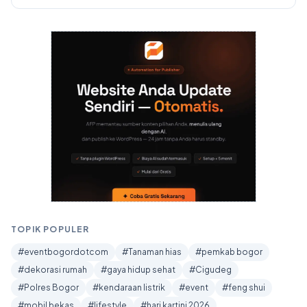
TOPIK POPULER
#eventbogordotcom
#Tanaman hias
#pemkab bogor
#dekorasi rumah
#gaya hidup sehat
#Cigudeg
#Polres Bogor
#kendaraan listrik
#event
#feng shui
#mobil bekas
#lifestyle
#hari kartini 2026