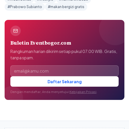
#Prabowo Subianto
#makan bergizi gratis
Buletin Eventbogor.com
Rangkuman harian dikirim setiap pukul 07.00 WIB. Gratis,
tanpa spam.
Alamat email
Daftar Sekarang
Dengan mendaftar, Anda menyetujui
Kebijakan Privasi
.