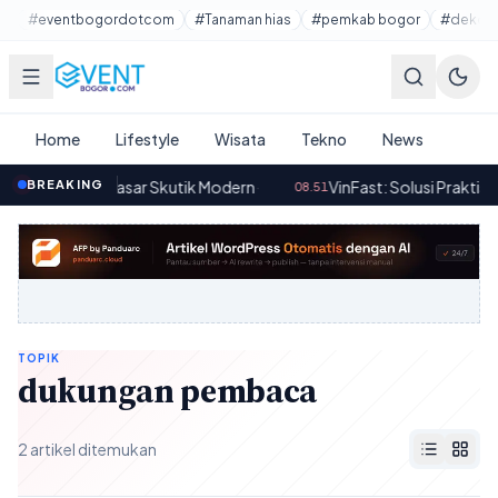
Lewati ke konten utama
#eventbogordotcom
#Tanaman hias
#pemkab bogor
#dekora
Home
Lifestyle
Wisata
Tekno
News
 Vario di Pasar Skutik Modern
BREAKING
·
VinFast: Solusi Praktis Swap
08.51
TOPIK
dukungan pembaca
2 artikel ditemukan