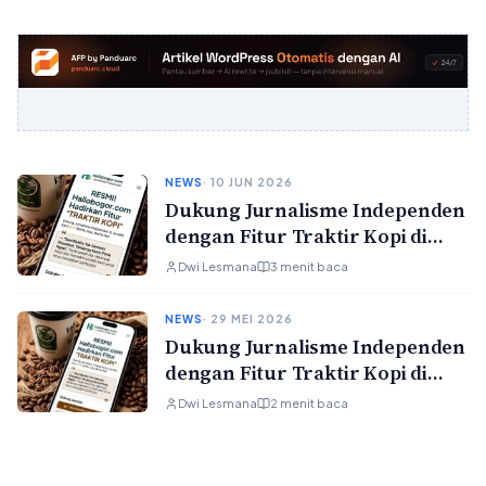
NEWS
· 10 JUN 2026
Dukung Jurnalisme Independen
dengan Fitur Traktir Kopi di
Hallobogor.com
Dwi Lesmana
3 menit baca
NEWS
· 29 MEI 2026
Dukung Jurnalisme Independen
dengan Fitur Traktir Kopi di
Hallobogor.com
Dwi Lesmana
2 menit baca