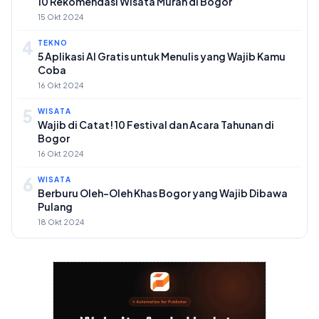
10 Rekomendasi Wisata Murah di Bogor
15 Okt 2024
4
TEKNO
5 Aplikasi AI Gratis untuk Menulis yang Wajib Kamu
Coba
16 Okt 2024
5
WISATA
Wajib di Catat! 10 Festival dan Acara Tahunan di
Bogor
16 Okt 2024
6
WISATA
Berburu Oleh-Oleh Khas Bogor yang Wajib Dibawa
Pulang
18 Okt 2024