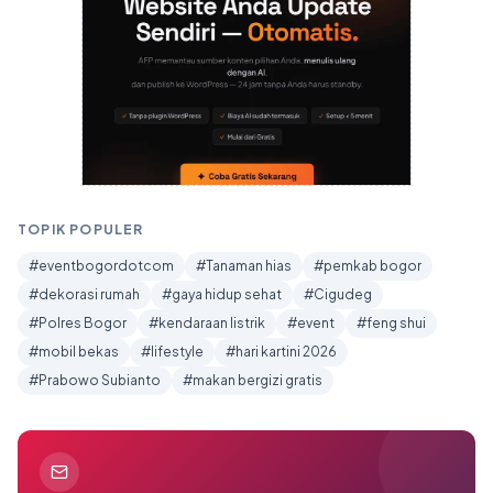
TOPIK POPULER
#eventbogordotcom
#Tanaman hias
#pemkab bogor
#dekorasi rumah
#gaya hidup sehat
#Cigudeg
#Polres Bogor
#kendaraan listrik
#event
#feng shui
#mobil bekas
#lifestyle
#hari kartini 2026
#Prabowo Subianto
#makan bergizi gratis