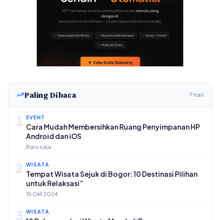
Paling Dibaca
7 hari
1
EVENT
Cara Mudah Membersihkan Ruang Penyimpanan HP
Android dan iOS
Baru saja
2
WISATA
Tempat Wisata Sejuk di Bogor: 10 Destinasi Pilihan
untuk Relaksasi”
15 Okt 2024
3
WISATA