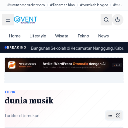
Lewati ke konten utama
#eventbogordotcom
#Tanaman hias
#pemkab bogor
#dekora
Home
Lifestyle
Wisata
Tekno
News
Persoalan Bangunan Sekolah di Kecamatan Nanggung, Kabupaten 
BREAKING
.10
TOPIK
dunia musik
1 artikel ditemukan