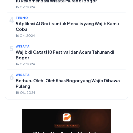
10 Rekomendasi Wisata Murah di Bogor
15 Okt 2024
4
TEKNO
5 Aplikasi AI Gratis untuk Menulis yang Wajib Kamu
Coba
16 Okt 2024
5
WISATA
Wajib di Catat! 10 Festival dan Acara Tahunan di
Bogor
16 Okt 2024
6
WISATA
Berburu Oleh-Oleh Khas Bogor yang Wajib Dibawa
Pulang
18 Okt 2024