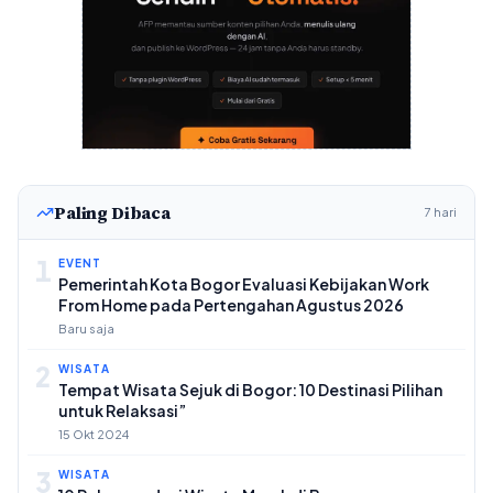
Paling Dibaca
7 hari
1
EVENT
Pemerintah Kota Bogor Evaluasi Kebijakan Work
From Home pada Pertengahan Agustus 2026
Baru saja
2
WISATA
Tempat Wisata Sejuk di Bogor: 10 Destinasi Pilihan
untuk Relaksasi”
15 Okt 2024
3
WISATA