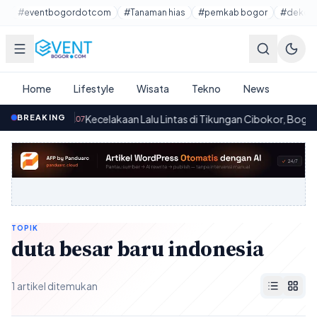
Lewati ke konten utama
#eventbogordotcom
#Tanaman hias
#pemkab bogor
#dekora
Home
Lifestyle
Wisata
Tekno
News
2026
BREAKING
·
Kecelakaan Lalu Lintas di Tikungan Cibokor, Bogor Bar
21.07
TOPIK
duta besar baru indonesia
1 artikel ditemukan