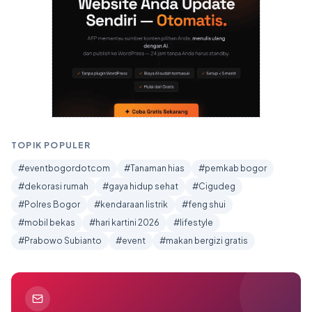
TOPIK POPULER
#eventbogordotcom
#Tanaman hias
#pemkab bogor
#dekorasi rumah
#gaya hidup sehat
#Cigudeg
#Polres Bogor
#kendaraan listrik
#feng shui
#mobil bekas
#hari kartini 2026
#lifestyle
#Prabowo Subianto
#event
#makan bergizi gratis