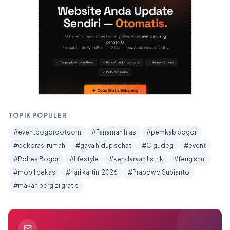
TOPIK POPULER
#eventbogordotcom
#Tanaman hias
#pemkab bogor
#dekorasi rumah
#gaya hidup sehat
#Cigudeg
#event
#Polres Bogor
#lifestyle
#kendaraan listrik
#feng shui
#mobil bekas
#hari kartini 2026
#Prabowo Subianto
#makan bergizi gratis