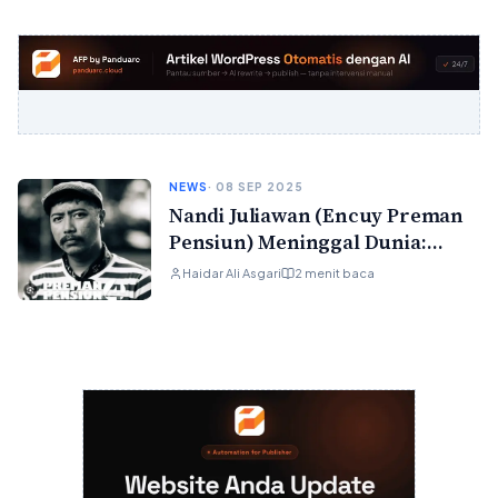
NEWS
· 08 SEP 2025
Nandi Juliawan (Encuy Preman
Pensiun) Meninggal Dunia:
Kronologi, Fakta, dan Reaksi
Haidar Ali Asgari
2 menit baca