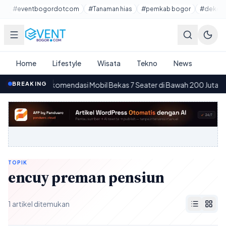
Lewati ke konten utama
#eventbogordotcom
#Tanaman hias
#pemkab bogor
#dekora
Home
Lifestyle
Wisata
Tekno
News
BREAKING
10 Rekomendasi Mobil Bekas 7 Seater di Bawah 200 Juta
·
12.55
0
TOPIK
encuy preman pensiun
1 artikel ditemukan