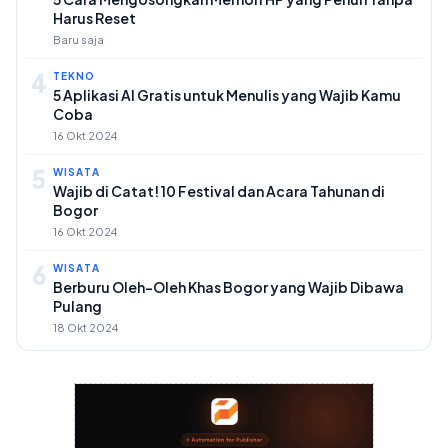
Harus Reset
Baru saja
4
TEKNO
5 Aplikasi AI Gratis untuk Menulis yang Wajib Kamu
Coba
16 Okt 2024
5
WISATA
Wajib di Catat! 10 Festival dan Acara Tahunan di
Bogor
16 Okt 2024
6
WISATA
Berburu Oleh-Oleh Khas Bogor yang Wajib Dibawa
Pulang
18 Okt 2024