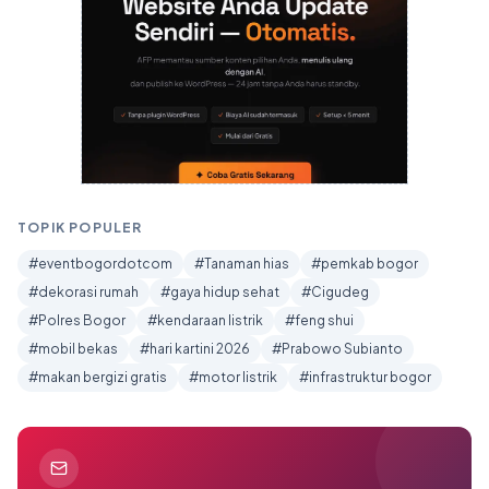
TOPIK POPULER
#eventbogordotcom
#Tanaman hias
#pemkab bogor
#dekorasi rumah
#gaya hidup sehat
#Cigudeg
#Polres Bogor
#kendaraan listrik
#feng shui
#mobil bekas
#hari kartini 2026
#Prabowo Subianto
#makan bergizi gratis
#motor listrik
#infrastruktur bogor