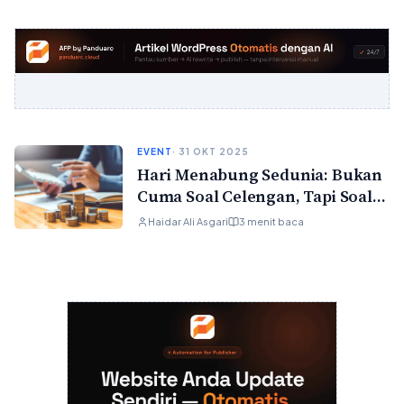
EVENT
· 31 OKT 2025
Hari Menabung Sedunia: Bukan
Cuma Soal Celengan, Tapi Soal
Masa Depan
Haidar Ali Asgari
3 menit baca