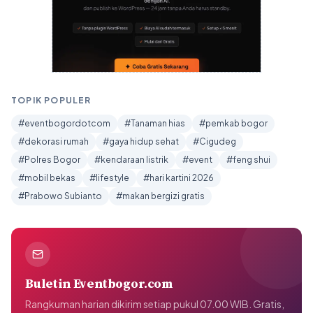
TOPIK POPULER
#eventbogordotcom
#Tanaman hias
#pemkab bogor
#dekorasi rumah
#gaya hidup sehat
#Cigudeg
#Polres Bogor
#kendaraan listrik
#event
#feng shui
#mobil bekas
#lifestyle
#hari kartini 2026
#Prabowo Subianto
#makan bergizi gratis
Buletin Eventbogor.com
Rangkuman harian dikirim setiap pukul 07.00 WIB. Gratis,