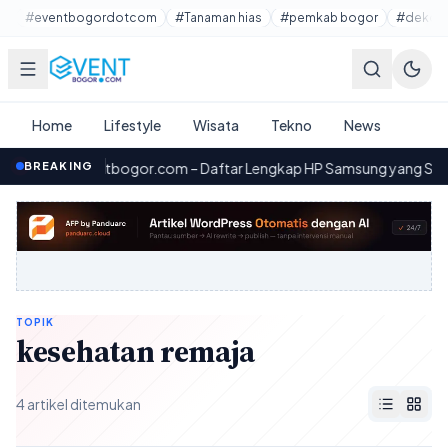
Lewati ke konten utama
#eventbogordotcom
#Tanaman hias
#pemkab bogor
#dekora
Home
Lifestyle
Wisata
Tekno
News
BREAKING
Eventbogor.com – Daftar Lengkap HP Samsung yang Siap Men
00.50
TOPIK
kesehatan remaja
4 artikel ditemukan