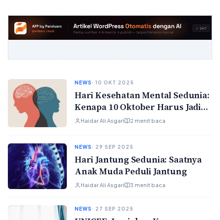
NEWS
· 10 OKT 2025
Hari Kesehatan Mental Sedunia:
Kenapa 10 Oktober Harus Jadi
Hari Peduli untuk Semua
Haidar Ali Asgari
2 menit baca
NEWS
· 29 SEP 2025
Hari Jantung Sedunia: Saatnya
Anak Muda Peduli Jantung
Haidar Ali Asgari
3 menit baca
NEWS
· 27 SEP 2025