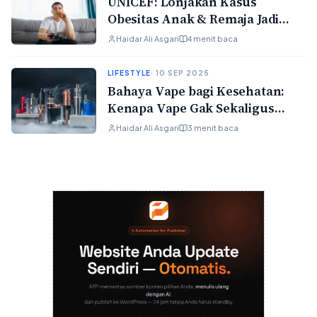
UNICEF: Lonjakan Kasus
Obesitas Anak & Remaja Jadi
Masalah Globa
Haidar Ali Asgari
4 menit baca
LIFESTYLE
· 10 SEP 2025
Bahaya Vape bagi Kesehatan:
Kenapa Vape Gak Sekaligus
“Aman”
Haidar Ali Asgari
3 menit baca