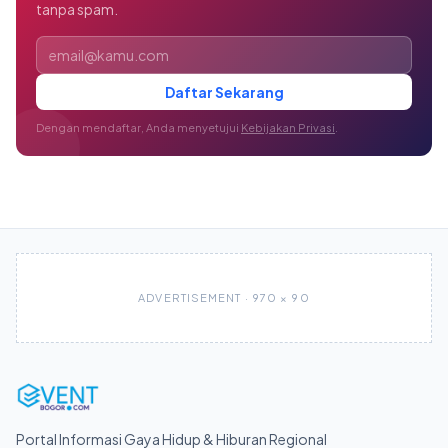
tanpa spam.
Alamat email
Daftar Sekarang
Dengan mendaftar, Anda menyetujui
Kebijakan Privasi
.
ADVERTISEMENT · 970 × 90
Portal Informasi Gaya Hidup & Hiburan Regional