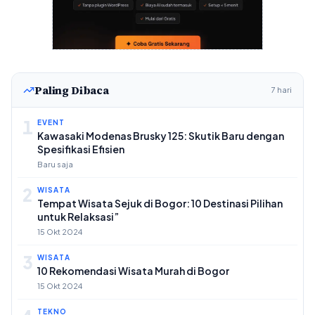
Paling Dibaca
7 hari
1
EVENT
Kawasaki Modenas Brusky 125: Skutik Baru dengan
Spesifikasi Efisien
Baru saja
2
WISATA
Tempat Wisata Sejuk di Bogor: 10 Destinasi Pilihan
untuk Relaksasi”
15 Okt 2024
3
WISATA
10 Rekomendasi Wisata Murah di Bogor
15 Okt 2024
TEKNO