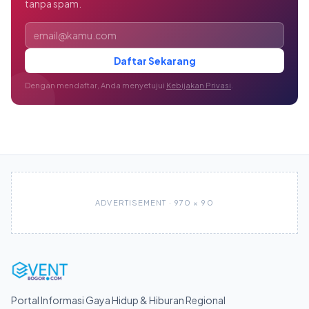
tanpa spam.
Alamat email
Daftar Sekarang
Dengan mendaftar, Anda menyetujui
Kebijakan Privasi
.
ADVERTISEMENT · 970 × 90
Portal Informasi Gaya Hidup & Hiburan Regional