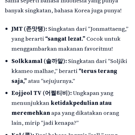
Sama seperti bahasa Indonesia yang punya
banyak singkatan, bahasa Korea juga punya!
JMT (존맛탱):
Singkatan dari “Jonmattaeng,”
yang berarti
“sangat lezat.”
Cocok untuk
menggambarkan makanan favoritmu!
Solkkamal (솔까말):
Singkatan dari “Soljiki
kkameo malhae,” berarti
“terus terang
saja,”
atau “sejujurnya.”
Eojjeol TV (어쩔티비):
Ungkapan yang
menunjukkan
ketidakpedulian atau
meremehkan
apa yang dikatakan orang
lain, mirip “jadi kenapa?”