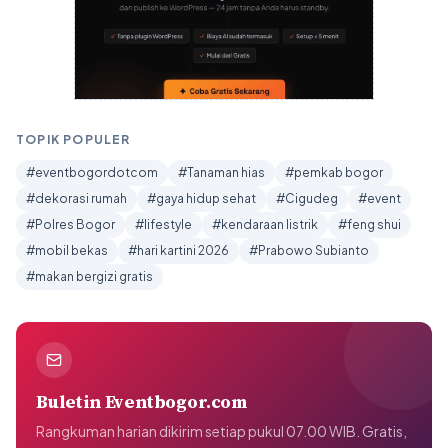
TOPIK POPULER
#eventbogordotcom
#Tanaman hias
#pemkab bogor
#dekorasi rumah
#gaya hidup sehat
#Cigudeg
#event
#Polres Bogor
#lifestyle
#kendaraan listrik
#feng shui
#mobil bekas
#hari kartini 2026
#Prabowo Subianto
#makan bergizi gratis
Buletin Eventbogor.com
Rangkuman harian dikirim setiap pukul 07.00 WIB. Gratis,