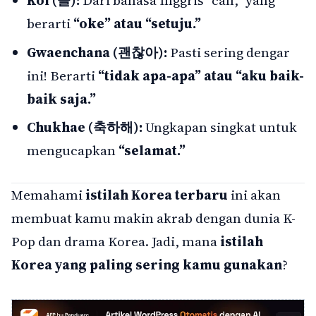
Kol (콜):
Dari bahasa Inggris “call,” yang
berarti
“oke” atau “setuju.”
Gwaenchana (괜찮아):
Pasti sering dengar
ini! Berarti
“tidak apa-apa” atau “aku baik-
baik saja.”
Chukhae (축하해):
Ungkapan singkat untuk
mengucapkan
“selamat.”
Memahami
istilah Korea terbaru
ini akan
membuat kamu makin akrab dengan dunia K-
Pop dan drama Korea. Jadi, mana
istilah
Korea yang paling sering kamu gunakan
?