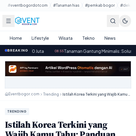
Lewati ke konten utama
#eventbogordotcom
#Tanaman hias
#pemkab bogor
#dekora
Home
Lifestyle
Wisata
Tekno
News
Juta
BREAKING
·
Tanaman Gantung Minimalis: Solusi Dekorasi Rumah ya
08.55
Eventbogor.com
Trending
Istilah Korea Terkini yang Wajib Kamu Tahu: Panduan Lengkap untuk Gen Z!
TRENDING
Istilah Korea Terkini yang
Wajib Kamu Tahu: Panduan