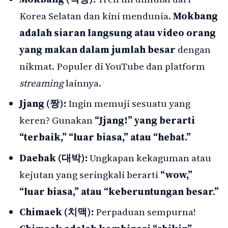
Korea Selatan dan kini mendunia.
Mokbang
adalah siaran langsung atau video orang
yang makan dalam jumlah besar
dengan
nikmat. Populer di YouTube dan platform
streaming
lainnya.
Jjang (짱):
Ingin memuji sesuatu yang
keren? Gunakan
“Jjang!” yang berarti
“terbaik,” “luar biasa,” atau “hebat.”
Daebak (대박):
Ungkapan kekaguman atau
kejutan yang seringkali berarti
“wow,”
“luar biasa,” atau “keberuntungan besar.”
Chimaek (치맥):
Perpaduan sempurna!