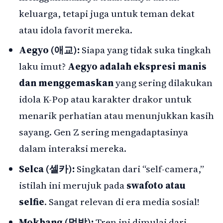
keluarga, tetapi juga untuk teman dekat
atau idola favorit mereka.
Aegyo (애교):
Siapa yang tidak suka tingkah
laku imut?
Aegyo adalah ekspresi manis
dan menggemaskan
yang sering dilakukan
idola K-Pop atau karakter drakor untuk
menarik perhatian atau menunjukkan kasih
sayang. Gen Z sering mengadaptasinya
dalam interaksi mereka.
Selca (셀카):
Singkatan dari “self-camera,”
istilah ini merujuk pada
swafoto atau
selfie
. Sangat relevan di era media sosial!
Mokbang (먹방):
Tren ini dimulai dari