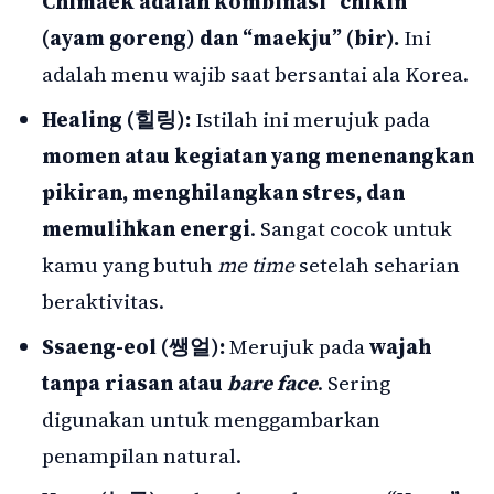
Chimaek adalah kombinasi “chikin”
(ayam goreng) dan “maekju” (bir).
Ini
adalah menu wajib saat bersantai ala Korea.
Healing (힐링):
Istilah ini merujuk pada
momen atau kegiatan yang menenangkan
pikiran, menghilangkan stres, dan
memulihkan energi
. Sangat cocok untuk
kamu yang butuh
me time
setelah seharian
beraktivitas.
Ssaeng-eol (쌩얼):
Merujuk pada
wajah
tanpa riasan atau
bare face
. Sering
digunakan untuk menggambarkan
penampilan natural.