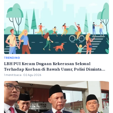
TRENDING
LBH PUI Kecam Dugaan Kekerasan Seksual
Terhadap Korban di Bawah Umur, Polisi Diminta
Bertindak Profesional
1 menit baca · 02 Agu 2026