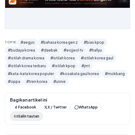
#aegyo
#bahasa korea gen z
#bias kpop
TOPIK:
#budaya korea
#daebak
#eojjeol tv
#hallyu
#istilah drama korea
#istilah korea
#istilah korea gaul
#istilah korea terbaru
#istilah kpop
#jmt
#kata-kata korea populer
#kosakata gaul korea
#mokbang
#oppa
#tren korea
#unnie
Bagikan artikel ini
Facebook
X / Twitter
WhatsApp
Salin tautan