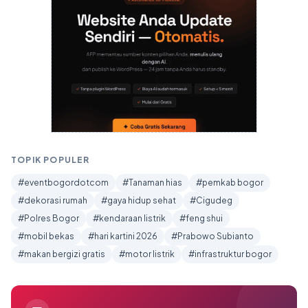
TOPIK POPULER
#eventbogordotcom
#Tanaman hias
#pemkab bogor
#dekorasi rumah
#gaya hidup sehat
#Cigudeg
#Polres Bogor
#kendaraan listrik
#feng shui
#mobil bekas
#hari kartini 2026
#Prabowo Subianto
#makan bergizi gratis
#motor listrik
#infrastruktur bogor