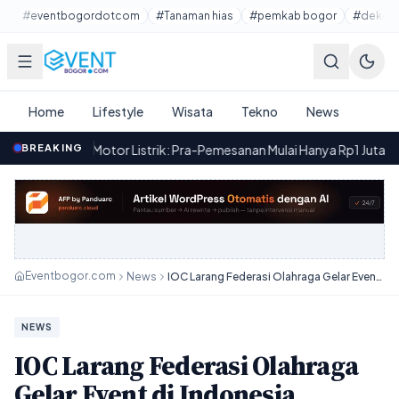
Lewati ke konten utama
#eventbogordotcom
#Tanaman hias
#pemkab bogor
#dekora
Home
Lifestyle
Wisata
Tekno
News
 Motor Listrik: Pra-Pemesanan Mulai Hanya Rp1 Juta
BREAKING
·
Yadea O
16.43
Eventbogor.com
News
IOC Larang Federasi Olahraga Gelar Event di Indonesia, Gegara Atlet Israel Ditolak?
NEWS
IOC Larang Federasi Olahraga
Gelar Event di Indonesia,