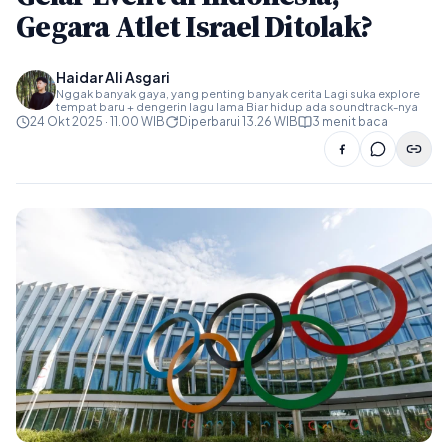
Gegara Atlet Israel Ditolak?
Haidar Ali Asgari
Nggak banyak gaya, yang penting banyak cerita Lagi suka explore
tempat baru + dengerin lagu lama Biar hidup ada soundtrack-nya
24 Okt 2025 · 11.00 WIB
Diperbarui 13.26 WIB
3 menit baca