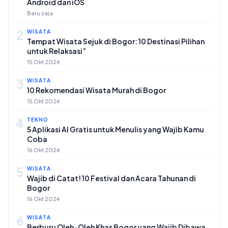
Android dan iOS
Baru saja
2
WISATA
Tempat Wisata Sejuk di Bogor: 10 Destinasi Pilihan
untuk Relaksasi”
15 Okt 2024
3
WISATA
10 Rekomendasi Wisata Murah di Bogor
15 Okt 2024
4
TEKNO
5 Aplikasi AI Gratis untuk Menulis yang Wajib Kamu
Coba
16 Okt 2024
5
WISATA
Wajib di Catat! 10 Festival dan Acara Tahunan di
Bogor
16 Okt 2024
6
WISATA
Berburu Oleh-Oleh Khas Bogor yang Wajib Dibawa