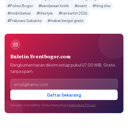
#Polres Bogor
#kendaraan listrik
#event
#feng shui
#mobil bekas
#lifestyle
#hari kartini 2026
#Prabowo Subianto
#makan bergizi gratis
Buletin Eventbogor.com
Rangkuman harian dikirim setiap pukul 07.00 WIB. Gratis,
tanpa spam.
Alamat email
Daftar Sekarang
Dengan mendaftar, Anda menyetujui
Kebijakan Privasi
.