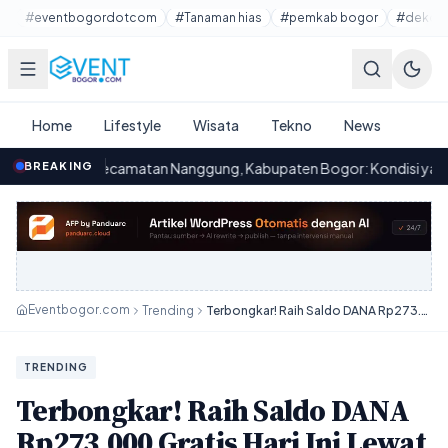
Lewati ke konten utama
#eventbogordotcom
#Tanaman hias
#pemkab bogor
#dekora
Home
Lifestyle
Wisata
Tekno
News
Kecamatan Nanggung, Kabupaten Bogor: Kondisi yang Memprihatink
BREAKING
Eventbogor.com
Trending
Terbongkar! Raih Saldo DANA Rp273.000 Gratis Hari Ini Lewat Game Unik Ini!
TRENDING
Terbongkar! Raih Saldo DANA
Rp273.000 Gratis Hari Ini Lewat