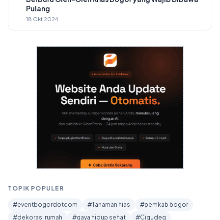
Pulang
18 Okt 2024
TOPIK POPULER
#eventbogordotcom
#Tanaman hias
#pemkab bogor
#dekorasi rumah
#gaya hidup sehat
#Cigudeg