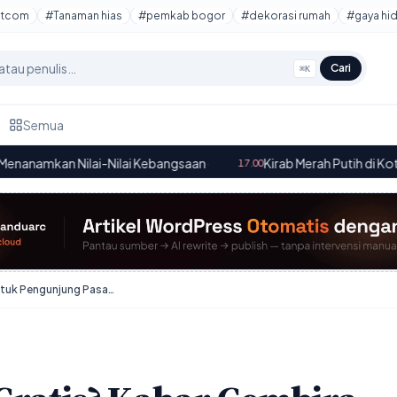
otcom
#Tanaman hias
#pemkab bogor
#dekorasi rumah
#gaya hi
Cari
⌘K
Semua
ilai Kebangsaan
·
Kirab Merah Putih di Kota Bogor: Memperke
17.00
Parkir Aman & Gratis? Kabar Gembira untuk Pengunjung Pasar Petani Garuda Bogor!