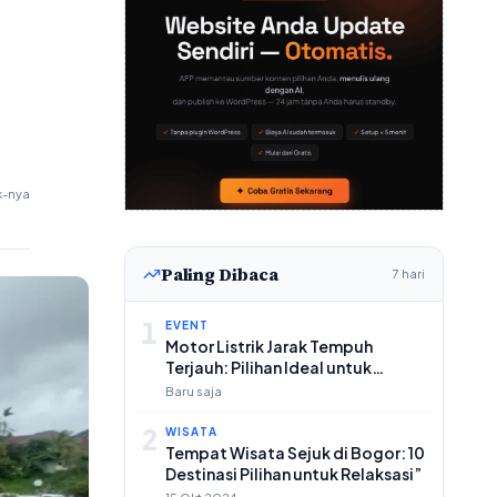
k-nya
Paling Dibaca
7 hari
1
EVENT
Motor Listrik Jarak Tempuh
Terjauh: Pilihan Ideal untuk
Perjalanan Jauh
Baru saja
2
WISATA
Tempat Wisata Sejuk di Bogor: 10
Destinasi Pilihan untuk Relaksasi”