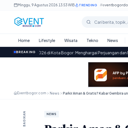
Lewati ke konten utama
Minggu, 9 Agustus 2026
·
13.53 WIB
#eventbogord
TRENDING
Cari berita
Home
Lifestyle
Wisata
Tekno
News
 2026 di Kota Bogor: Menghargai Perjuangan dan Menanamkan Nilai-N
BREAKING
Eventbogor.com
News
BAGIKAN
NEWS