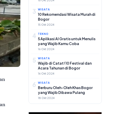
15 Okt 2024
3
WISATA
10 Rekomendasi Wisata Murah di
Bogor
15 Okt 2024
4
TEKNO
5 Aplikasi AI Gratis untuk Menulis
yang Wajib Kamu Coba
16 Okt 2024
5
WISATA
Wajib di Catat! 10 Festival dan
Acara Tahunan di Bogor
16 Okt 2024
han
6
WISATA
Berburu Oleh-Oleh Khas Bogor
yang Wajib Dibawa Pulang
18 Okt 2024
dan