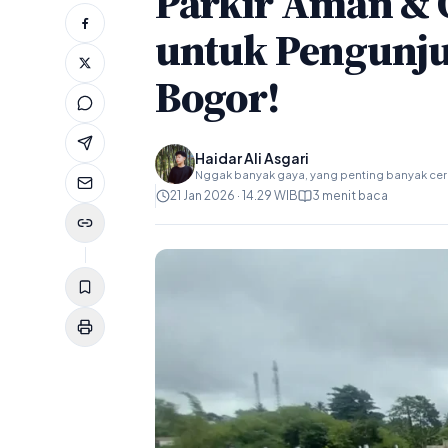
Parkir Aman & 
untuk Pengunju
Bogor!
Haidar Ali Asgari
Nggak banyak gaya, yang penting banyak ceri
21 Jan 2026 · 14.29 WIB
3 menit baca