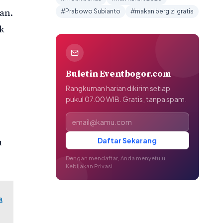
an.
#Prabowo Subianto
#makan bergizi gratis
k
Buletin Eventbogor.com
Rangkuman harian dikirim setiap
pukul 07.00 WIB. Gratis, tanpa spam.
Alamat email
u
Daftar Sekarang
Dengan mendaftar, Anda menyetujui
Kebijakan Privasi
.
a