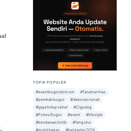
nal
TOPIK POPULER
#eventbogordotcom
#Tanaman hias
#pemkab bogor
#dekorasi rumah
#gaya hidup sehat
#Cigudeg
#Polres Bogor
#event
#lifestyle
#kendaraan listrik
#feng shui
.
#mobil bekas
#hari kartini 2026