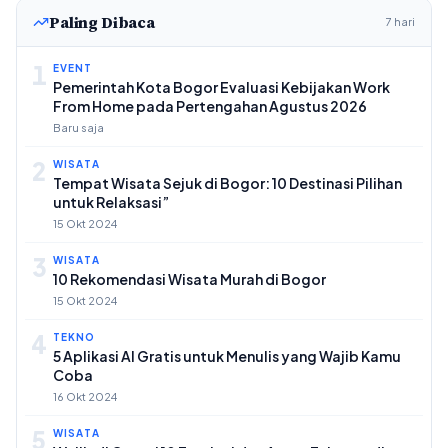
Paling Dibaca
7 hari
1
EVENT
Pemerintah Kota Bogor Evaluasi Kebijakan Work
From Home pada Pertengahan Agustus 2026
Baru saja
2
WISATA
Tempat Wisata Sejuk di Bogor: 10 Destinasi Pilihan
untuk Relaksasi”
15 Okt 2024
3
WISATA
10 Rekomendasi Wisata Murah di Bogor
15 Okt 2024
4
TEKNO
5 Aplikasi AI Gratis untuk Menulis yang Wajib Kamu
Coba
16 Okt 2024
5
WISATA