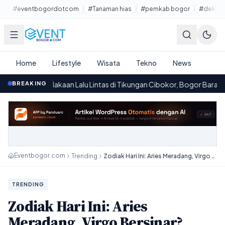
Lewati ke konten utama
#eventbogordotcom
#Tanaman hias
#pemkab bogor
#dekora
Home
Lifestyle
Wisata
Tekno
News
lakaan Lalu Lintas di Tikungan Cibokor, Bogor Barat: Korban Tewas 
BREAKING
Eventbogor.com
Trending
Zodiak Hari Ini: Aries Meradang, Virgo Bersinar? Ramalan Cinta & Duit!
TRENDING
Zodiak Hari Ini: Aries
Meradang, Virgo Bersinar?