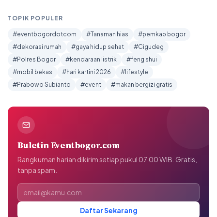
TOPIK POPULER
#eventbogordotcom
#Tanaman hias
#pemkab bogor
#dekorasi rumah
#gaya hidup sehat
#Cigudeg
#Polres Bogor
#kendaraan listrik
#feng shui
#mobil bekas
#hari kartini 2026
#lifestyle
#Prabowo Subianto
#event
#makan bergizi gratis
Buletin Eventbogor.com
Rangkuman harian dikirim setiap pukul 07.00 WIB. Gratis,
tanpa spam.
Alamat email
Daftar Sekarang