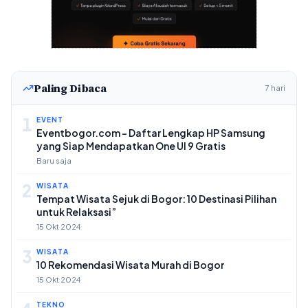
Paling Dibaca
7 hari
1
EVENT
Eventbogor.com – Daftar Lengkap HP Samsung
yang Siap Mendapatkan One UI 9 Gratis
Baru saja
2
WISATA
Tempat Wisata Sejuk di Bogor: 10 Destinasi Pilihan
untuk Relaksasi”
15 Okt 2024
3
WISATA
10 Rekomendasi Wisata Murah di Bogor
15 Okt 2024
TEKNO