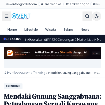
Lewati ke konten utama
#eventbogordotcom
#Tanaman hias
#pemkab bogor
#dekora
Home
Lifestyle
Wisata
Tekno
News
Bikin Gebrakan di PRJ 2026 dengan 2 Motor Listrik Monster Evo & Carr
BREAKING
Eventbogor.com
Trending
Mendaki Gunung Sanggabuana: Petualangan Seru di Karawang yang Bikin Ketagihan!
TRENDING
Mendaki Gunung Sanggabuana:
Petualangan Seru di Karawang