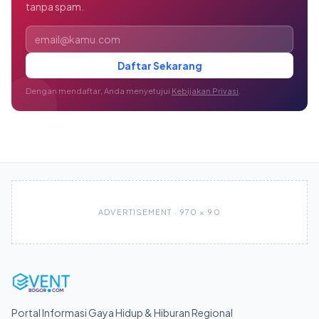
tanpa spam.
Alamat email
Daftar Sekarang
Dengan mendaftar, Anda menyetujui
Kebijakan Privasi
.
ADVERTISEMENT · 970 × 90
Portal Informasi Gaya Hidup & Hiburan Regional