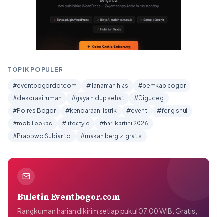
TOPIK POPULER
#eventbogordotcom
#Tanaman hias
#pemkab bogor
#dekorasi rumah
#gaya hidup sehat
#Cigudeg
#Polres Bogor
#kendaraan listrik
#event
#feng shui
#mobil bekas
#lifestyle
#hari kartini 2026
#Prabowo Subianto
#makan bergizi gratis
Buletin Eventbogor.com
Rangkuman harian dikirim setiap pukul 07.00 WIB. Gratis,