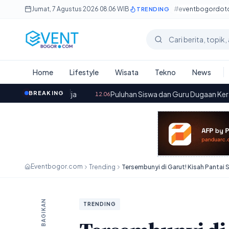
Lewati ke konten utama
Jumat, 7 Agustus 2026
·
08.06 WIB
#eventbogordo
TRENDING
Cari berita
Home
Lifestyle
Wisata
Tekno
News
erja
·
BREAKING
Puluhan Siswa dan Guru Dugaan Keracunan Makan Bergiz
12.06
Eventbogor.com
Trending
BAGIKAN
TRENDING