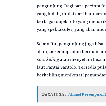
pengunjung. Bagi para pecinta fo
yang indah, mulai dari hamparan
berbagai objek foto yang menar
yang spektakuler, yang akan me
Selain itu, pengunjung juga bisa
alam, berenang, atau bermain air.
snorkeling
atau menyelam bisa m
laut Pantai Santolo. Tersedia pu
berkeliling menikmati pemandanga
BACA JUGA :
Aliansi Perempuan 