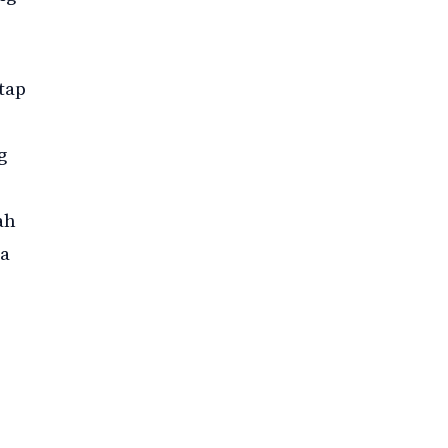
tap
g
ah
ya