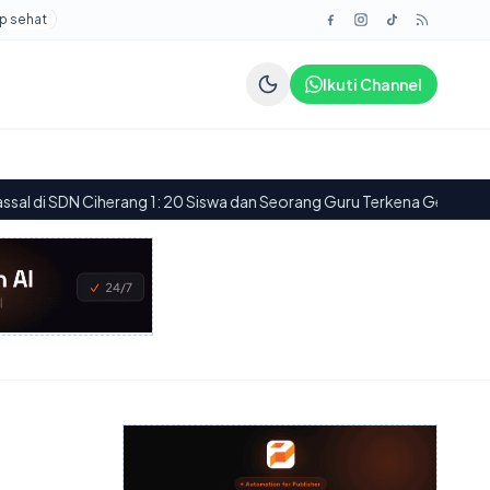
p sehat
Ikuti Channel
 1: 20 Siswa dan Seorang Guru Terkena Gejala
·
Skema Kredi
08.45