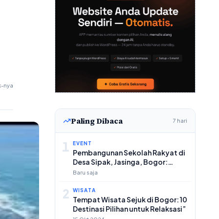
k-nya
Paling Dibaca
7 hari
1
EVENT
Pembangunan Sekolah Rakyat di
Desa Sipak, Jasinga, Bogor:
Progres dan Persoalan Pekerja
Baru saja
2
WISATA
Tempat Wisata Sejuk di Bogor: 10
Destinasi Pilihan untuk Relaksasi”