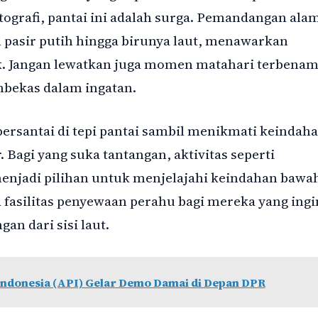
tografi, pantai ini adalah surga. Pemandangan ala
 pasir putih hingga birunya laut, menawarkan
ik. Jangan lewatkan juga momen matahari terbena
mbekas dalam ingatan.
 bersantai di tepi pantai sambil menikmati keindah
 Bagi yang suka tantangan, aktivitas seperti
enjadi pilihan untuk menjelajahi keindahan bawa
la fasilitas penyewaan perahu bagi mereka yang ingi
n dari sisi laut.
Indonesia (API) Gelar Demo Damai di Depan DPR