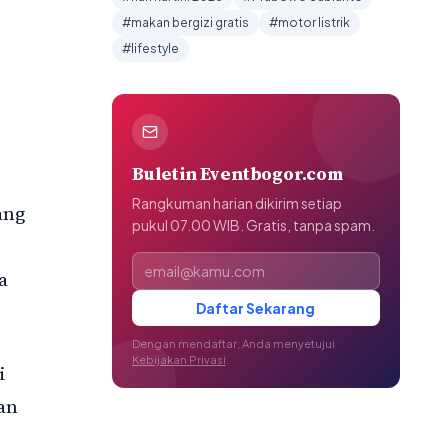
#makan bergizi gratis
#motor listrik
#lifestyle
Buletin Eventbogor.com
Rangkuman harian dikirim setiap
ang
pukul 07.00 WIB. Gratis, tanpa spam.
Alamat email
a
Daftar Sekarang
Dengan mendaftar, Anda menyetujui
Kebijakan Privasi
.
i
an