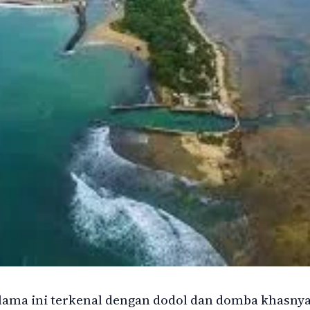
lama ini terkenal dengan dodol dan domba khasnya