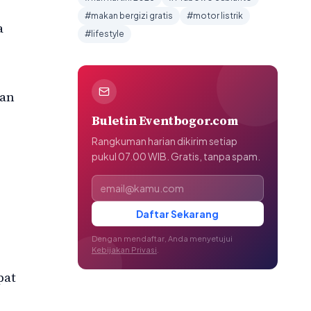
#makan bergizi gratis
#motor listrik
a
#lifestyle
kan
Buletin Eventbogor.com
Rangkuman harian dikirim setiap
pukul 07.00 WIB. Gratis, tanpa spam.
Alamat email
Daftar Sekarang
Dengan mendaftar, Anda menyetujui
Kebijakan Privasi
.
pat