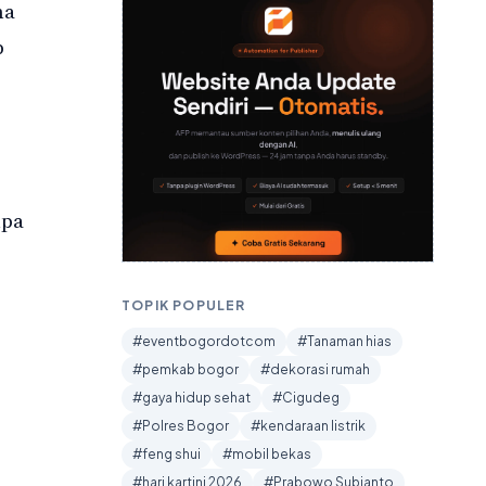
na
b
npa
TOPIK POPULER
#eventbogordotcom
#Tanaman hias
#pemkab bogor
#dekorasi rumah
#gaya hidup sehat
#Cigudeg
#Polres Bogor
#kendaraan listrik
#feng shui
#mobil bekas
#hari kartini 2026
#Prabowo Subianto