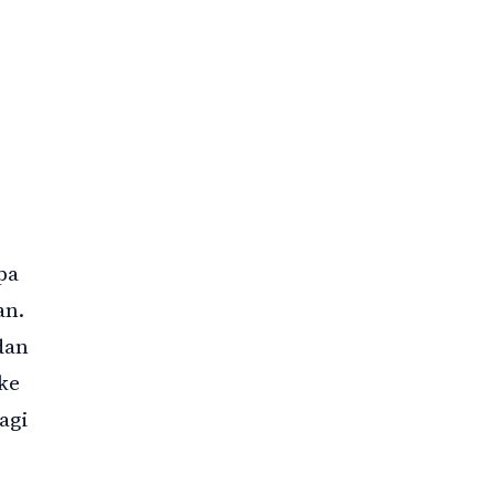
pa
an.
dan
ke
agi