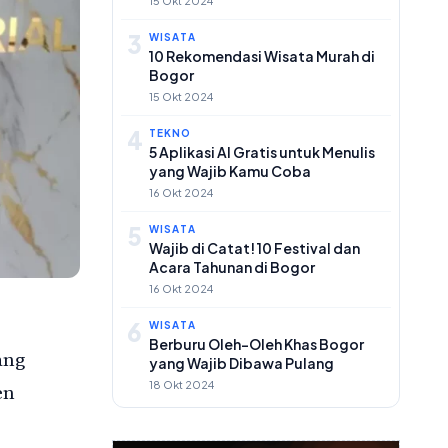
15 Okt 2024
3
WISATA
10 Rekomendasi Wisata Murah di
Bogor
15 Okt 2024
4
TEKNO
5 Aplikasi AI Gratis untuk Menulis
yang Wajib Kamu Coba
16 Okt 2024
5
WISATA
Wajib di Catat! 10 Festival dan
Acara Tahunan di Bogor
16 Okt 2024
6
WISATA
Berburu Oleh-Oleh Khas Bogor
ang
yang Wajib Dibawa Pulang
18 Okt 2024
en