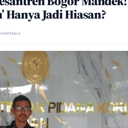
esantren Bogor Mandek!
’ Hanya Jadi Hiasan?
4 menit baca