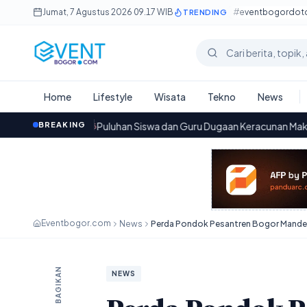
Lewati ke konten utama
Jumat, 7 Agustus 2026
·
09.17 WIB
#eventbogordo
TRENDING
Cari berita
Home
Lifestyle
Wisata
Tekno
News
Puluhan Siswa dan Guru Dugaan Keracunan Makan Bergizi Gratis 
BREAKING
12.06
Eventbogor.com
News
BAGIKAN
NEWS