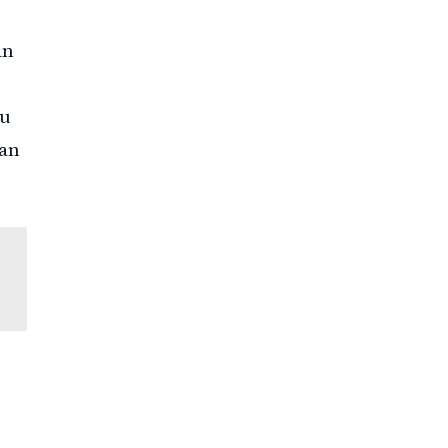
an
tu
nan