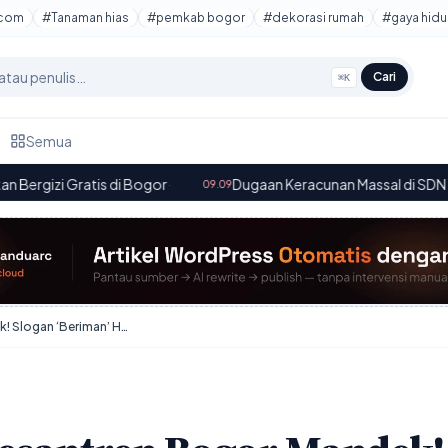
tcom
#Tanaman hias
#pemkab bogor
#dekorasi rumah
#gaya hidu
Cari
⌘K
Semua
di Bogor
·
Dugaan Keracunan Massal di SDN Ciherang 1: 20 Si
09.09
Perda Pondok Pesantren Bogor Mandek! Slogan ‘Beriman’ Hanya Jadi Hiasan?