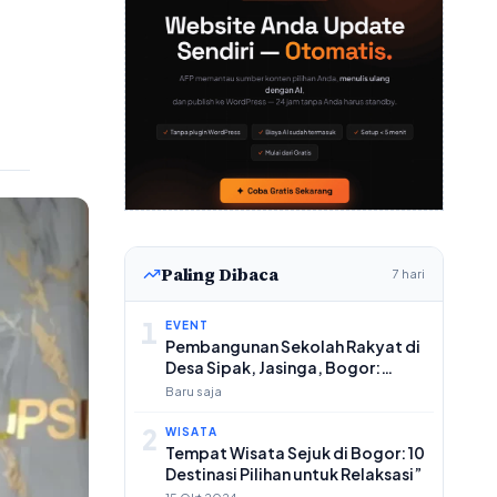
Paling Dibaca
7 hari
1
EVENT
Pembangunan Sekolah Rakyat di
Desa Sipak, Jasinga, Bogor:
Progres dan Persoalan Pekerja
Baru saja
2
WISATA
Tempat Wisata Sejuk di Bogor: 10
Destinasi Pilihan untuk Relaksasi”