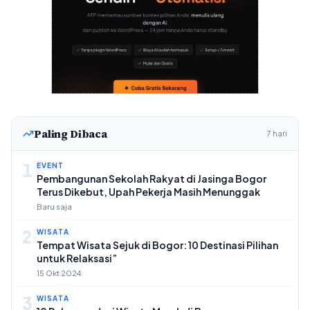
Paling Dibaca
7 hari
1
EVENT
Pembangunan Sekolah Rakyat di Jasinga Bogor
Terus Dikebut, Upah Pekerja Masih Menunggak
Baru saja
2
WISATA
Tempat Wisata Sejuk di Bogor: 10 Destinasi Pilihan
untuk Relaksasi”
15 Okt 2024
3
WISATA