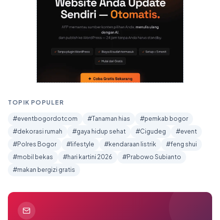
TOPIK POPULER
#eventbogordotcom
#Tanaman hias
#pemkab bogor
#dekorasi rumah
#gaya hidup sehat
#Cigudeg
#event
#Polres Bogor
#lifestyle
#kendaraan listrik
#feng shui
#mobil bekas
#hari kartini 2026
#Prabowo Subianto
#makan bergizi gratis