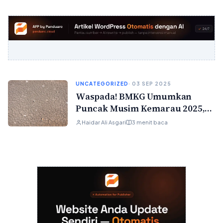
UNCATEGORIZED
· 03 SEP 2025
Waspada! BMKG Umumkan
Puncak Musim Kemarau 2025,
Ini Daerah yang Paling
Haidar Ali Asgari
3 menit baca
Terancam