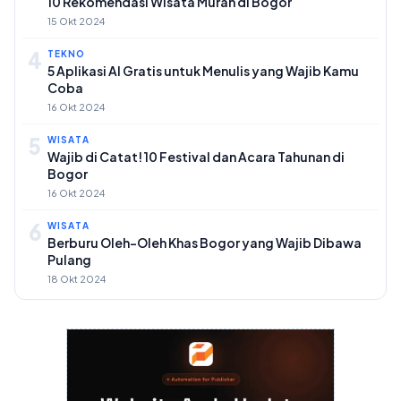
10 Rekomendasi Wisata Murah di Bogor
15 Okt 2024
4
TEKNO
5 Aplikasi AI Gratis untuk Menulis yang Wajib Kamu
Coba
16 Okt 2024
5
WISATA
Wajib di Catat! 10 Festival dan Acara Tahunan di
Bogor
16 Okt 2024
6
WISATA
Berburu Oleh-Oleh Khas Bogor yang Wajib Dibawa
Pulang
18 Okt 2024