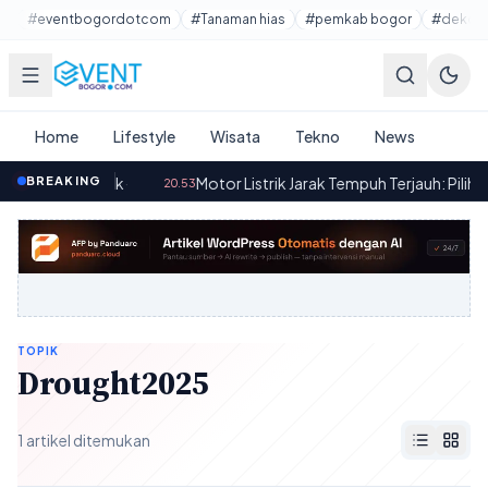
Lewati ke konten utama
#eventbogordotcom
#Tanaman hias
#pemkab bogor
#dekora
Home
Lifestyle
Wisata
Tekno
News
ih Menunggak
BREAKING
·
Motor Listrik Jarak Tempuh Terjauh: Pilihan Ide
20.53
TOPIK
Drought2025
1 artikel ditemukan