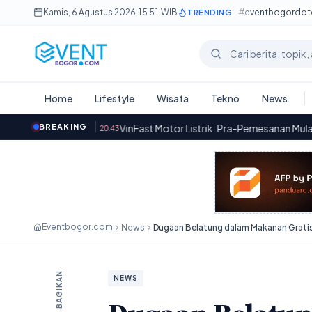
Lewati ke konten utama
Kamis, 6 Agustus 2026
·
15.51 WIB
#eventbogordo
TRENDING
Cari berita
Home
Lifestyle
Wisata
Tekno
News
VinFast Motor Listrik: Pra-Pemesanan Mulai Hanya Rp1 Juta
BREAKING
·
20.43
Eventbogor.com
News
BAGIKAN
NEWS