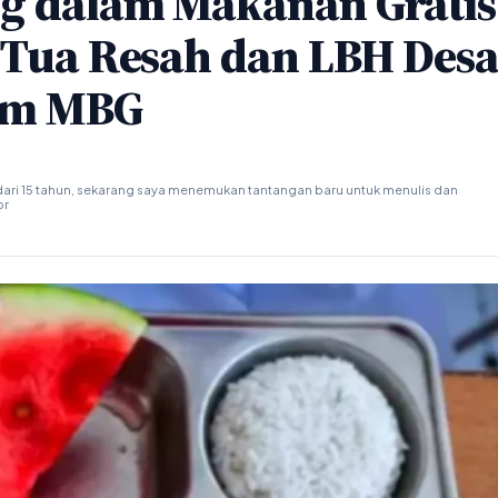
g dalam Makanan Gratis
g Tua Resah dan LBH Des
ram MBG
ari 15 tahun, sekarang saya menemukan tantangan baru untuk menulis dan
or