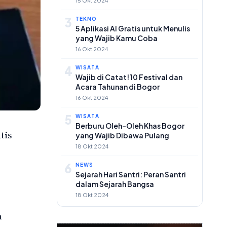
15 Okt 2024
3
TEKNO
5 Aplikasi AI Gratis untuk Menulis
yang Wajib Kamu Coba
16 Okt 2024
4
WISATA
Wajib di Catat! 10 Festival dan
Acara Tahunan di Bogor
16 Okt 2024
5
WISATA
Berburu Oleh-Oleh Khas Bogor
tis
yang Wajib Dibawa Pulang
18 Okt 2024
6
NEWS
Sejarah Hari Santri: Peran Santri
dalam Sejarah Bangsa
18 Okt 2024
n