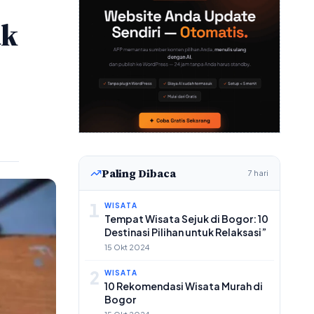
ak
Paling Dibaca
7 hari
1
WISATA
Tempat Wisata Sejuk di Bogor: 10
Destinasi Pilihan untuk Relaksasi”
15 Okt 2024
2
WISATA
10 Rekomendasi Wisata Murah di
Bogor