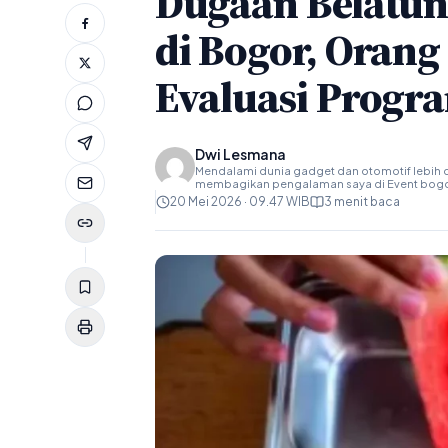
Dugaan Belatun
di Bogor, Oran
Evaluasi Prog
Dwi Lesmana
Mendalami dunia gadget dan otomotif lebih d
membagikan pengalaman saya di Event bog
20 Mei 2026 · 09.47 WIB
3 menit baca