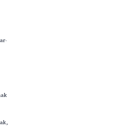
ar-
hak
ak,