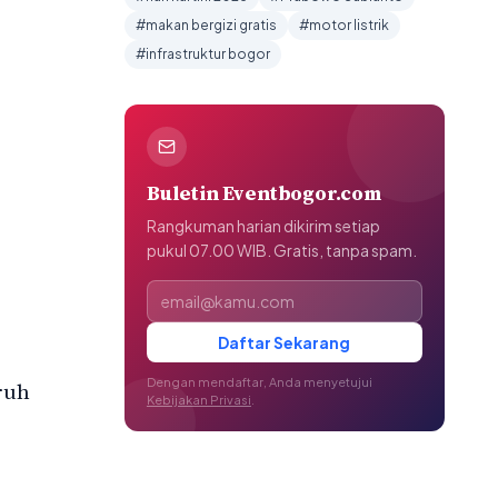
#makan bergizi gratis
#motor listrik
#infrastruktur bogor
Buletin Eventbogor.com
Rangkuman harian dikirim setiap
pukul 07.00 WIB. Gratis, tanpa spam.
Alamat email
Daftar Sekarang
Dengan mendaftar, Anda menyetujui
ruh
Kebijakan Privasi
.