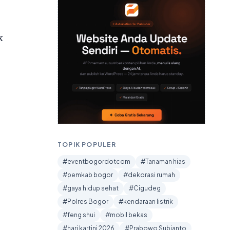
k
TOPIK POPULER
#eventbogordotcom
#Tanaman hias
#pemkab bogor
#dekorasi rumah
#gaya hidup sehat
#Cigudeg
#Polres Bogor
#kendaraan listrik
#feng shui
#mobil bekas
#hari kartini 2026
#Prabowo Subianto