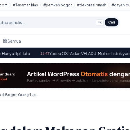
tcom
#Tanaman hias
#pemkab bogor
#dekorasi rumah
#gaya hid
Cari
⌘K
Semua
Yadea OSTA dan VELAX U: Motor Listrik yang Bisa Lewati Rute P
16.43
Dugaan Belatung dalam Makanan Gratis di Bogor, Orang Tua Resah dan LBH Desak Evaluasi Program MBG