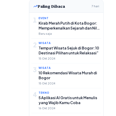
Paling Dibaca
7 hari
1
EVENT
Kirab Merah Putih di Kota Bogor:
Memperkenalkan Sejarah dan Nilai
Bangsa kepada Anak-anak
Baru saja
2
WISATA
Tempat Wisata Sejuk di Bogor: 10
Destinasi Pilihan untuk Relaksasi”
15 Okt 2024
3
WISATA
10 Rekomendasi Wisata Murah di
Bogor
15 Okt 2024
4
TEKNO
5 Aplikasi AI Gratis untuk Menulis
yang Wajib Kamu Coba
16 Okt 2024