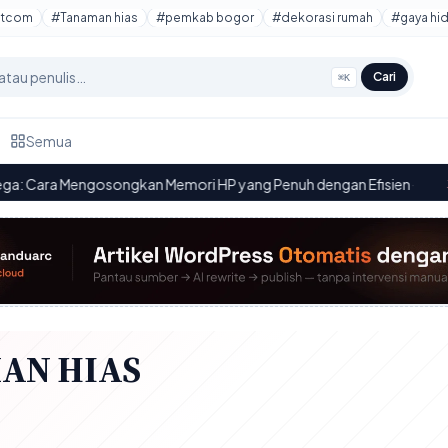
otcom
#Tanaman hias
#pemkab bogor
#dekorasi rumah
#gaya hi
Cari
⌘K
Semua
Mengosongkan Memori HP yang Penuh dengan Efisien
·
Event
15.14
AN HIAS