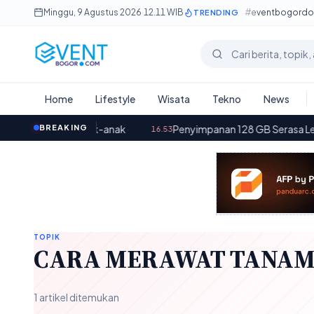
Lewati ke konten utama
Minggu, 9 Agustus 2026
·
12.11 WIB
#eventbogord
TRENDING
Cari berita
Home
Lifestyle
Wisata
Tekno
News
 kepada Anak-anak
BREAKING
·
Penyimpanan 128 GB Serasa Lega: Cara 
16.53
TOPIK
CARA MERAWAT TANAM
1 artikel ditemukan