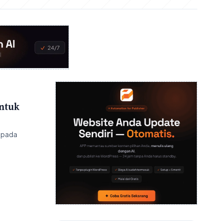
untuk
 pada