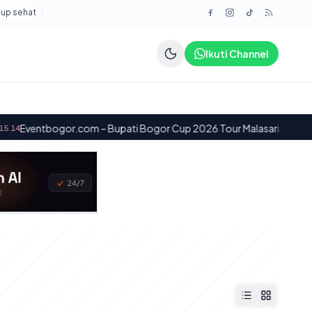
dup sehat
Ikuti Channel
bogor.com – Bupati Bogor Cup 2026 Tour Malasari Halimun Salak Ser