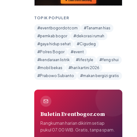
TOPIK POPULER
#eventbogordotcom
#Tanaman hias
#pemkab bogor
#dekorasi rumah
#gaya hidup sehat
#Cigudeg
#Polres Bogor
#event
#kendaraan listrik
#lifestyle
#feng shui
#mobil bekas
#hari kartini 2026
#Prabowo Subianto
#makan bergizi gratis
Buletin Eventbogor.com
Rangkuman harian dikirim setiap
pukul 07.00 WIB. Gratis, tanpa spam.